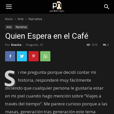
panfletonegro
Inicio
Arte
Narrativa
Arte
Narrativa
Quien Espera en el Café
Por
Eraclio
-
16 agosto, 15
1315
0
S
i me pregunta porque decidí contar mi
historia, responderé muy fácilmente
diciendo que cualquier persona le gustaría estar
en mi piel cuando hago mención sobre “Viajes a
través del tiempo”. Me parece curioso porque a las
masas, generación tras generación este tema