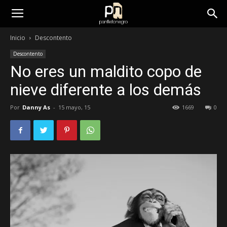
panfletonegro
Inicio
Descontento
Descontento
No eres un maldito copo de
nieve diferente a los demás
Por
Danny As
-
15 mayo, 15
1669
0