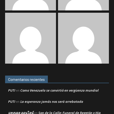
Comentarios recientes
PUTI
Como Venezuela se convirtió en vergüenza mundial
en
PUTI
La esperanza jamás nos será arrebatada
en
แทงบอล ออนไลน์
Son de la Calle: Funeral de Regetón y Hip
en