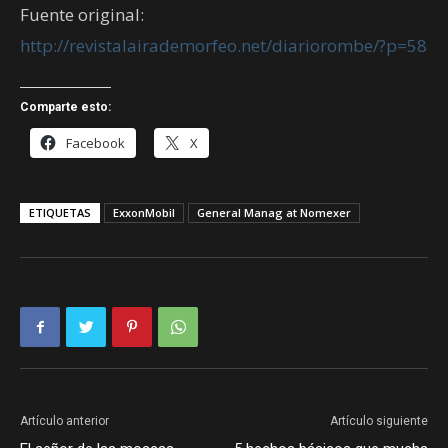
Fuente original:
http://revistalairademorfeo.net/diariorombe/?p=58
Comparte esto:
Facebook
X
ETIQUETAS
ExxonMobil
General Manag at Nomexer
Artículo anterior
Artículo siguiente