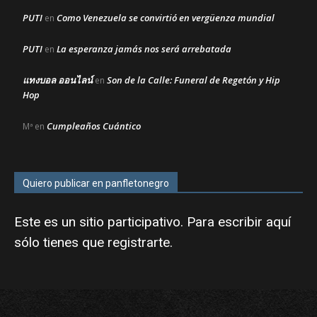
PUTI
Como Venezuela se convirtió en vergüenza mundial
en
PUTI
La esperanza jamás nos será arrebatada
en
แทงบอล ออนไลน์
Son de la Calle: Funeral de Regetón y Hip
en
Hop
Cumpleaños Cuántico
Mª
en
Quiero publicar en panfletonegro
Este es un sitio participativo. Para escribir aquí
sólo tienes que
registrarte
.