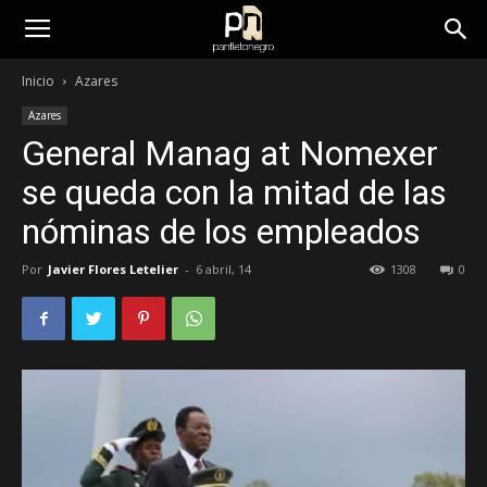
panfletonegro
Inicio
Azares
Azares
General Manag at Nomexer
se queda con la mitad de las
nóminas de los empleados
Por
Javier Flores Letelier
-
6 abril, 14
1308
0