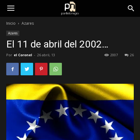
panfletonegro
Inicio
Azares
Azares
El 11 de abril del 2002…
Por
el Coronel
-
26 abril, 13
2007
26