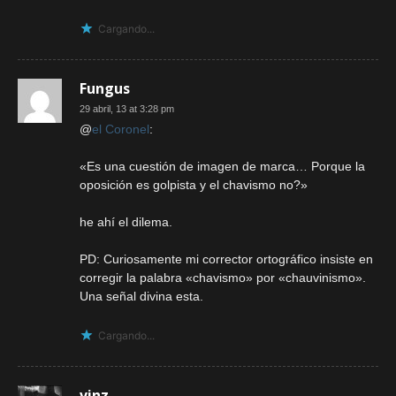
Cargando...
Fungus
29 abril, 13 at 3:28 pm
@
el Coronel
:
«Es una cuestión de imagen de marca… Porque la
oposición es golpista y el chavismo no?»
he ahí el dilema.
PD: Curiosamente mi corrector ortográfico insiste en
corregir la palabra «chavismo» por «chauvinismo».
Una señal divina esta.
Cargando...
vinz