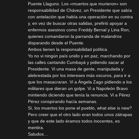
Puente Llaguno. Los «muertos que murieron» son
responsabilidad de Chávez, un Presidente que sabía
con antelación que había una operación en su contra
y, en vez de buscar otras salidas, prefirió apoyar a
enfermos asesinos como Freddy Bernal y Lina Ron,
quienes comandaron la parranda de malandros
disparando desde el Puente.
Ambos tienen la responsabilidad política.
Yo no vi ningún país unido y en paz, marchando por
las calles cantando Cumbayá y pidiendo sacar al
Presidente. Vi una masa de gente, manipulada y
alebrestada por los intereses más oscuros, para ir a
que los masacraran. Vi a Ángela Zago pidiendo a los
militares que dieran un golpe. Vi a Napoleón Bravo
mintiendo diciendo que tenía la renuncia. Vi a Pérez
Pérez conspirando hacía semanas.
Sí, los muertos los pone el pueblo, what else is new?
Pero creer que el otro lado eran todos unos zátrapas
y que de este lado éramos todos inocentes, es
mentira.
Saludos…