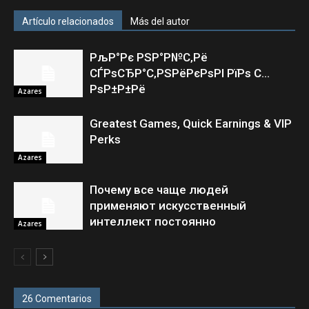
Artículo relacionados
Más del autor
РљР°Рє РЅР°Р№С‚Рё
СЃРѕСЂР°С‚РЅРёРєРѕРІ РїРѕ С…
РѕР±Р±Рё
Azares
Greatest Games, Quick Earnings & VIP
Perks
Azares
Почему все чаще людей
применяют искусственный
интеллект постоянно
Azares
26 Comentarios