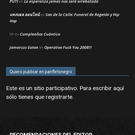
PUTI
La esperanza jamás nos será arrebatada
en
แทงบอล ออนไลน์
Son de la Calle: Funeral de Regetón y Hip
en
Hop
Cumpleaños Cuántico
Mª
en
Jamarcus Eaton
Operativo Fuck You 2008!!!
en
Quiero publicar en panfletonegro
Este es un sitio participativo. Para escribir aquí
sólo tienes que
registrarte
.
RECOMENDACIONES DEL EDITOR