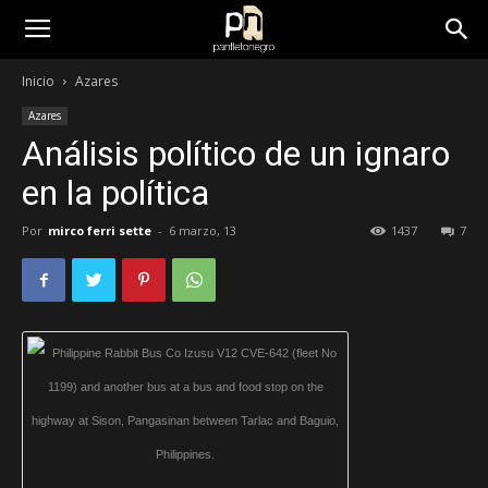
panfletonegro
Inicio
Azares
Azares
Análisis político de un ignaro
en la política
Por
mirco ferri sette
-
6 marzo, 13
1437
7