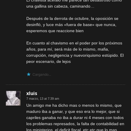
El chavista acéfalo me parece tan desastroso como
una gallina sin cabeza, caminando…
Después de la derrota de octubre, la oposición se
desinfló, y luce más «fuera de base» que nunca,
esperemos que reaccione bien
En cuanto al chavismo en el poder por los próximos
años, para mí, será más de lo mismo, mafia,
corrupción, negligencia y nuevoriquismo estúpido. El
peor escenario, de lejos
Cargando...
xluis
7 marzo, 13 at 7:39 am
Un amigo me ha dicho mas o menos lo mismo, que
maduro iba a ganar, y que eso era lo mejor, que si
capriles ganaba no iba a durar ni 4 meses con todos
los problemas represados, la falta de contabilidad en
los ministerios, el deficit fiscal, etc etc que lo mas