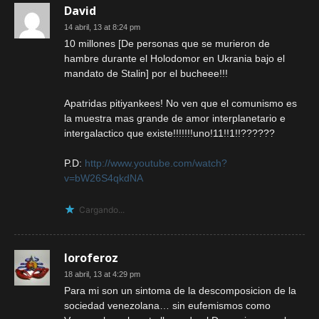
David
14 abril, 13 at 8:24 pm
10 millones [De personas que se murieron de
hambre durante el Holodomor en Ukrania bajo el
mandato de Stalin] por el bucheee!!!
Apatridas pitiyankees! No ven que el comunismo es
la muestra mas grande de amor interplanetario e
intergalactico que existe!!!!!!!uno!11!!1!!??????
P.D:
http://www.youtube.com/watch?
v=bW26S4qkdNA
Cargando...
loroferoz
18 abril, 13 at 4:29 pm
Para mi son un sintoma de la descomposicion de la
sociedad venezolana… sin eufemismos como