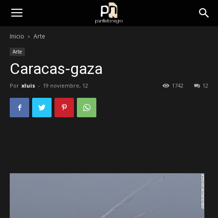
panfletonegro
Inicio
Arte
Arte
Caracas-gaza
Por
xluis
-
19 noviembre, 12
1742
12