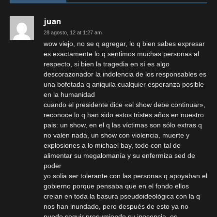
juan
28 agosto, 12 at 1:27 am
wow viejo, no se q agregar, lo q bien sabes expresar
es exactamente lo q sentimos muchas personas al
respecto, si bien la tragedia en sí es algo
descorazonador la indolencia de los responsables es
una bofetada q aniquila cualquier esperanza posible
en la humanidad
cuando el presidente dice «el show debe continuar»,
reconoce lo q han sido estos tristes años en nuestro
pais: un show, en el q las víctimas son sólo extras q
no valen nada, un show con violencia, muerte y
explosiones a lo michael bay, todo con tal de
alimentar su megalomanía y su enfermiza sed de
poder
yo solia ser tolerante con las personas q apoyaban el
gobierno porque pensaba que en el fondo ellos
creian en toda la basura pseudoideológica con la q
nos han inundado, pero después de esto ya no
puedo seguir presumiendo su inocencia, es