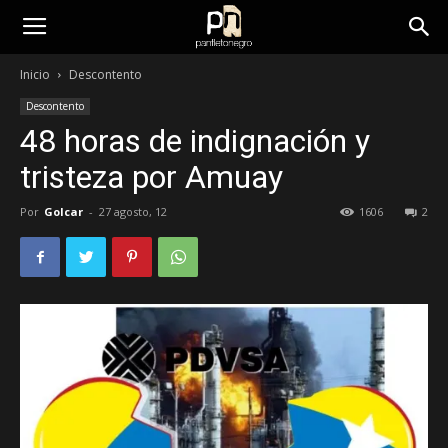
panfletonegro
Inicio
Descontento
Descontento
48 horas de indignación y
tristeza por Amuay
Por
Golcar
-
27 agosto, 12
1606
2