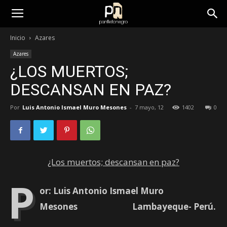
panfletonegro
Inicio
Azares
Azares
¿LOS MUERTOS;
DESCANSAN EN PAZ?
Por
Luis Antonio Ismael Muro Mesones
-
7 mayo, 12
1402
0
¿Los muertos; descansan en paz?
P
or: Luis Antonio Ismael Muro
Mesones Lambayeque- Perú.