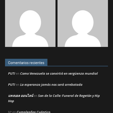
Comentarios recientes
PUTI
Como Venezuela se convirtió en vergüenza mundial
en
PUTI
La esperanza jamás nos será arrebatada
en
แทงบอล ออนไลน์
Son de la Calle: Funeral de Regetón y Hip
en
Hop
Cumpleaños Cuántico
Mª
en