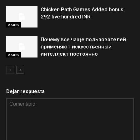
Chicken Path Games Added bonus
292 five hundred INR
Azares
Почему все чаще пользователей
применяют искусственный
интеллект постоянно
Azares
Dejar respuesta