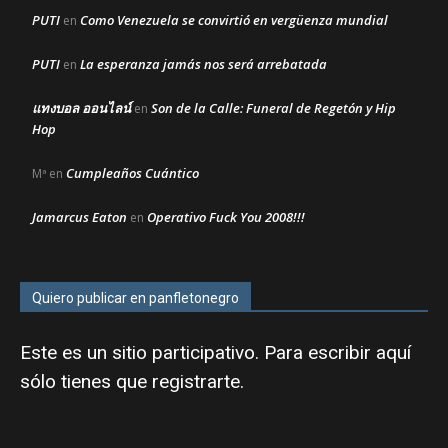
PUTI
Como Venezuela se convirtió en vergüenza mundial
en
PUTI
La esperanza jamás nos será arrebatada
en
แทงบอล ออนไลน์
Son de la Calle: Funeral de Regetón y Hip
en
Hop
Cumpleaños Cuántico
Mª
en
Jamarcus Eaton
Operativo Fuck You 2008!!!
en
Quiero publicar en panfletonegro
Este es un sitio participativo. Para escribir aquí
sólo tienes que
registrarte
.