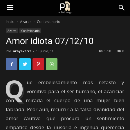
panfletonegro
Inicio
Azares
Confesionario
Azares
Confesionario
Amor idiota 07/12/10
Por
nrayevercc
-
18 junio, 11
1798
0
Q
ue embelesamiento mas nefasto y
vomitivo para el ser humano, el acariciar
con la mirada el cuerpo de una mujer bien
labrada. Peor aún, recurrir a la falsa divinidad del
amor cautivo que procura un sentimiento
empático desde la ilusoria e ingenua querencia