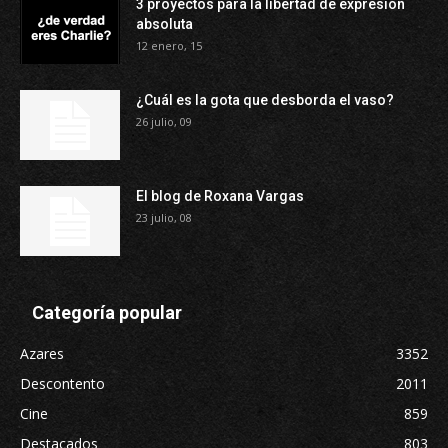
3 proyectos para la libertad de expresión
absoluta
12 enero, 15
¿Cuál es la gota que desborda el vaso?
26 julio, 09
El blog de Roxana Vargas
23 julio, 08
Categoría popular
Azares
3352
Descontento
2011
Cine
859
Destacados
803