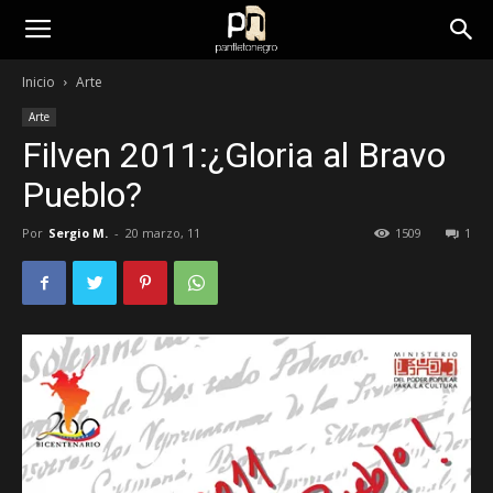
panfletonegro
Inicio
Arte
Arte
Filven 2011:¿Gloria al Bravo
Pueblo?
Por
Sergio M.
-
20 marzo, 11
1509
1