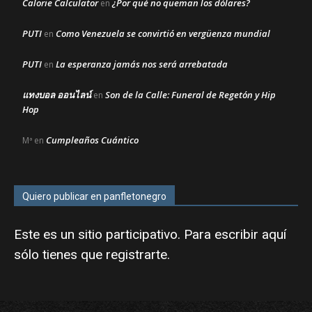
Calorie Calculator
¿Por qué no queman los dólares?
en
PUTI
Como Venezuela se convirtió en vergüenza mundial
en
PUTI
La esperanza jamás nos será arrebatada
en
แทงบอล ออนไลน์
Son de la Calle: Funeral de Regetón y Hip
en
Hop
Cumpleaños Cuántico
Mª
en
Quiero publicar en panfletonegro
Este es un sitio participativo. Para escribir aquí
sólo tienes que
registrarte
.