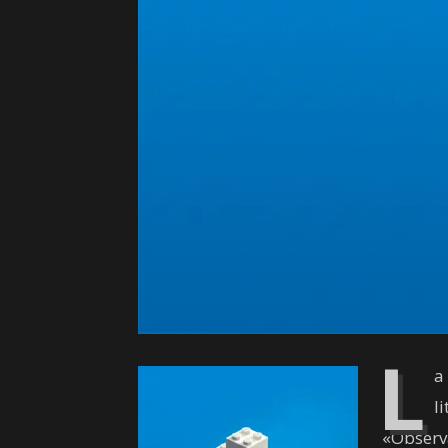
L
a
l
«Observa