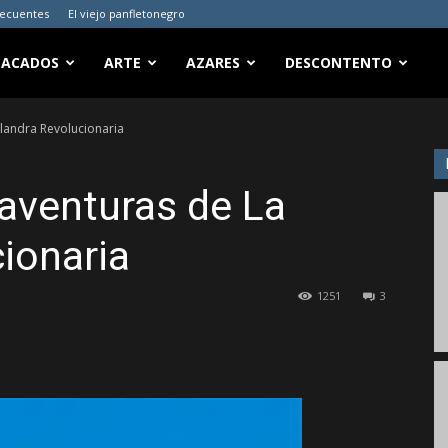
recuentes
El viejo panfletonegro
TACADOS
ARTE
AZARES
DESCONTENTO
landra Revolucionaria
aventuras de La
ionaria
1251
3