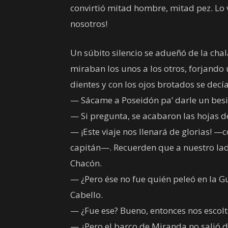
convirtió mitad hombre, mitad pez. Lo vi
nosotros!
Un súbito silencio se adueñó de la cha
miraban los unos a los otros, forjando 
dientes y con los ojos brotados se decí
— Sácame a Poseidón pa’ darle un besi
— Si pregunta, se acabaron las hojas d
— ¡Este viaje nos llenará de glorias! —
capitán—. Recuerden que a nuestro lad
Chacón.
— ¿Pero ése no fue quién peleó en la Gu
Cabello.
— ¿Fue ese? Bueno, entonces nos escolta
— ¿Pero el barco de Miranda no salió d