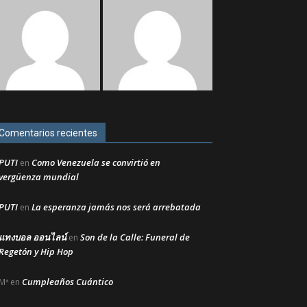
Comentarios recientes
PUTI
Como Venezuela se convirtió en
en
vergüenza mundial
PUTI
La esperanza jamás nos será arrebatada
en
แทงบอล ออนไลน์
Son de la Calle: Funeral de
en
Regetón y Hip Hop
Cumpleaños Cuántico
Mª
en