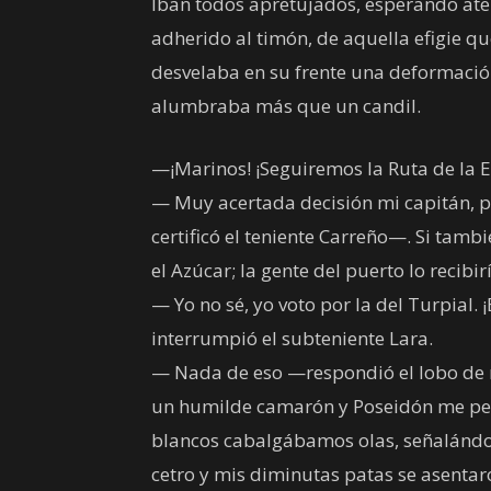
Iban todos apretujados, esperando ate
adherido al timón, de aquella efigie q
desvelaba en su frente una deformación
alumbraba más que un candil.
—¡Marinos! ¡Seguiremos la Ruta de la
— Muy acertada decisión mi capitán, p
certificó el teniente Carreño—. Si tamb
el Azúcar; la gente del puerto lo recibir
— Yo no sé, yo voto por la del Turpial. 
interrumpió el subteniente Lara.
— Nada de eso —respondió el lobo de 
un humilde camarón y Poseidón me pedí
blancos cabalgábamos olas, señalándo
cetro y mis diminutas patas se asentar