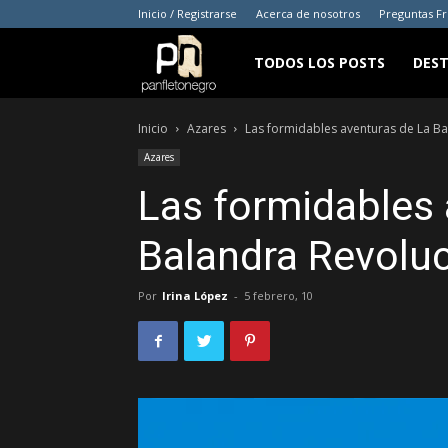
Inicio / Registrarse
Acerca de nosotros
Preguntas F
panfletonegro
TODOS LOS POSTS
DES
Inicio
Azares
Las formidables aventuras de La Ba
Azares
Las formidables 
Balandra Revoluc
Por
Irina López
-
5 febrero, 10