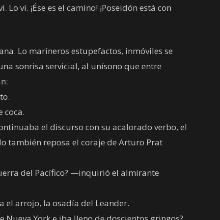
. Lo vi. ¡Ése es el camino! ¡Poseidón está con
lana. Lo marineros estupefactos, inmóviles se
una sonrisa servicial, al unísono que entre
an:
to.
e coca.
continuaba el discurso con su acalorado verbo, el
o también reposa el coraje de Arturo Prat
erra del Pacífico? —inquirió el almirante
 el arrojo, la osadía del Leander.
e Nueva York e iba lleno de doscientos gringos?