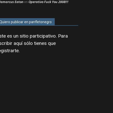
Jamarcus Eaton
Operativo Fuck You 2008!!!
en
Quiero publicar en panfletonegro
ste es un sitio participativo. Para
scribir aquí sólo tienes que
egistrarte
.