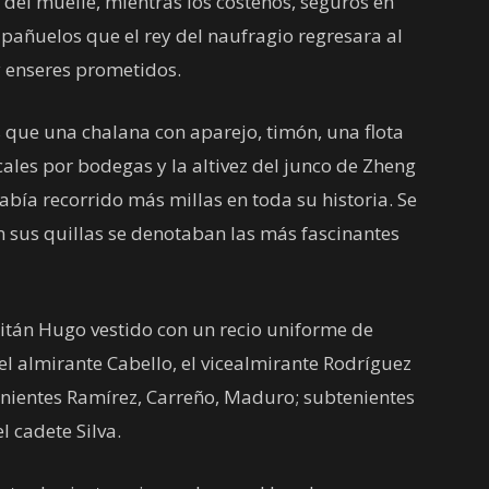
del muelle, mientras los costeños, seguros en
 pañuelos que el rey del naufragio regresara al
y enseres prometidos.
 que una chalana con aparejo, timón, una flota
cales por bodegas y la altivez del junco de Zheng
abía recorrido más millas en toda su historia. Se
n sus quillas se denotaban las más fascinantes
itán Hugo vestido con un recio uniforme de
l almirante Cabello, el vicealmirante Rodríguez
tenientes Ramírez, Carreño, Maduro; subtenientes
l cadete Silva.