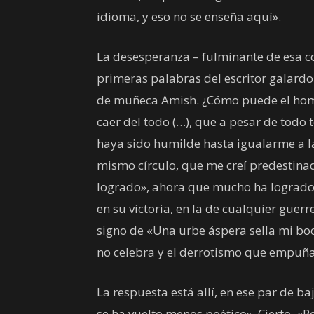
idioma, y eso no se enseña aquí».
La desesperanza – fulminante de esa con
primeras palabras del escritor galardo
de muñeca Amish. ¿Cómo puede el homb
caer del todo (…), que a pesar de todo
haya sido humilde hasta igualarme a la
mismo círculo, que me creí predestina
logrado», ahora que mucho ha logrado;
en su victoria, en la de cualquier guerr
signo de «Una urbe áspera sella mi boca
no celebra y el derrotismo que empuña
La respuesta está allí, en ese par de b
se ha vuelto menos poético». Cierto. «Pe