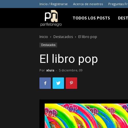
Inicio / Registrarse
Acerca de nosotros
Preguntas F
panfletonegro
TODOS LOS POSTS
DES
Inicio
Destacados
El libro pop
Destacados
El libro pop
Por
xluis
-
5 diciembre, 09