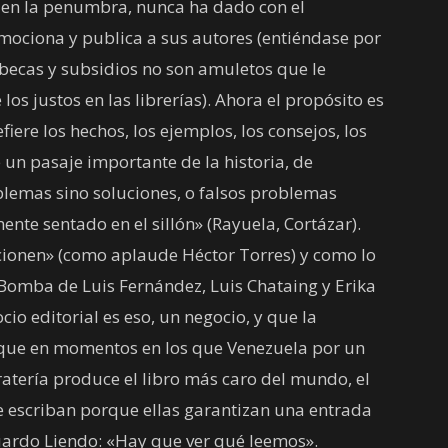
 en la penumbra, nunca ha dado con el
omociona y publica a sus autores (entiéndase por
 becas y subsidios no son amuletos que le
los justos en las librerías). Ahora el propósito es
fiere los hechos, los ejemplos, los consejos, los
e un pasaje importante de la historia, de
blemas sino soluciones, o falsos problemas
nte sentado en el sillón» (Rayuela, Cortázar).
ncionen» (como aplaude Héctor Torres) y como lo
 Bomba de Luis Fernández, Luis Chataing y Erika
o editorial es eso, un negocio, y que la
 que en momentos en los que Venezuela por un
ratería produce el libro más caro del mundo, el
ue escriban porque ellas garantizan una entrada
ardo Liendo: «Hay que ver qué leemos».