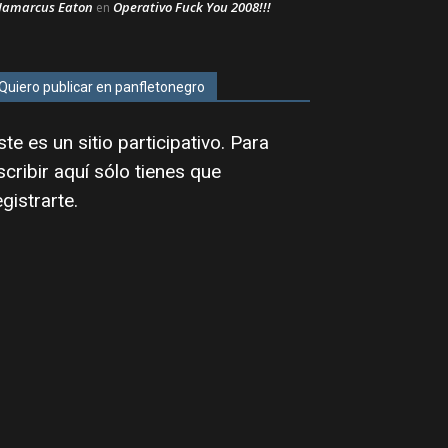
Jamarcus Eaton
Operativo Fuck You 2008!!!
en
Quiero publicar en panfletonegro
ste es un sitio participativo. Para
scribir aquí sólo tienes que
egistrarte
.