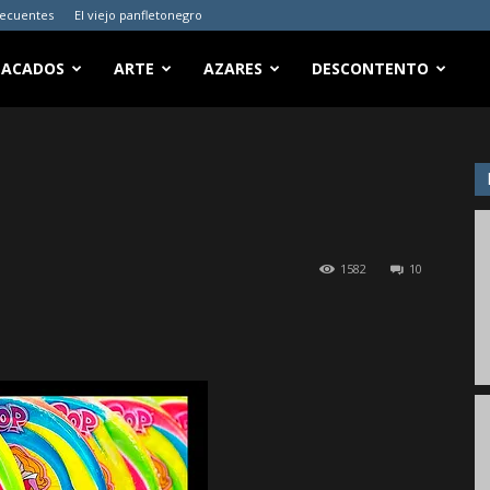
recuentes
El viejo panfletonegro
TACADOS
ARTE
AZARES
DESCONTENTO
1582
10