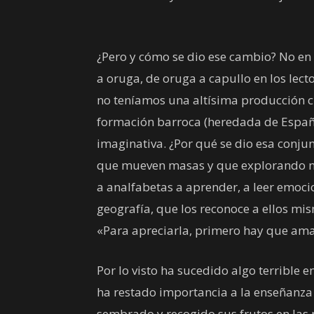
¿Pero y cómo se dio ese cambio? No en 
a oruga, de oruga a capullo en los lec
no teníamos una altísima producción 
formación barroca (heredada de Españ
imaginativa. ¿Por qué se dio esa conju
que mueven masas y que explorando nue
a analfabetas a aprender, a leer emoc
geografía, que los reconoce a ellos m
«Para apreciarla, primero hay que amar
Por lo visto ha sucedido algo terrible 
ha restado importancia a la enseñanza
sembrado y recogido sus frutos en las 