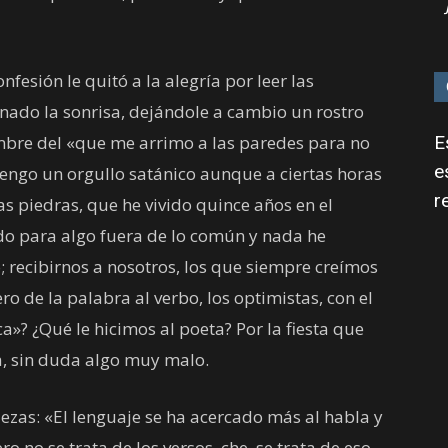
fesión le quitó a la alegría por leer las
nado la sonrisa, dejándole a cambio un rostro
re del «que me arrimo a las paredes para no
E
e
 tengo un orgullo satánico aunque a ciertas horas
r
s piedras, que he vivido quince años en el
do para algo fuera de lo común y nada he
 recibirnos a nosotros, los que siempre creímos
ero de la palabra al verbo, los optimistas, con el
»? ¿Qué le hicimos al poeta? Por la fiesta que
, sin duda algo muy malo.
ajezas: «El lenguaje se ha acercado más al habla y
ro no se trata de los versos, che, se trata de eso