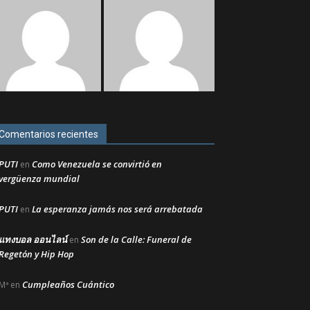
Comentarios recientes
PUTI
Como Venezuela se convirtió en
en
vergüenza mundial
PUTI
La esperanza jamás nos será arrebatada
en
แทงบอล ออนไลน์
Son de la Calle: Funeral de
en
Regetón y Hip Hop
Cumpleaños Cuántico
Mª
en