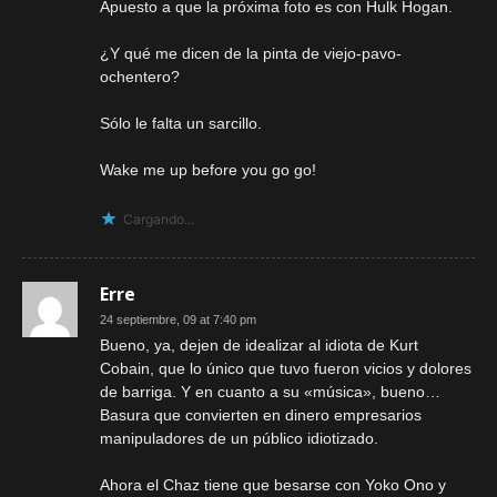
Apuesto a que la próxima foto es con Hulk Hogan.
¿Y qué me dicen de la pinta de viejo-pavo-
ochentero?
Sólo le falta un sarcillo.
Wake me up before you go go!
Cargando...
Erre
24 septiembre, 09 at 7:40 pm
Bueno, ya, dejen de idealizar al idiota de Kurt
Cobain, que lo único que tuvo fueron vicios y dolores
de barriga. Y en cuanto a su «música», bueno…
Basura que convierten en dinero empresarios
manipuladores de un público idiotizado.
Ahora el Chaz tiene que besarse con Yoko Ono y