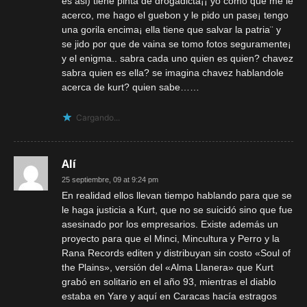
es asi) tiene pinta de drogadicta¡¡ yo como que me le
acerco, me hago el guebon y le pido un pase¡ tengo
una gorila encima¡ ella tiene que salvar la patria¨ y
se jido por que de vaina se tomo fotos seguramente¡
y el enigma.. sabra cada uno quien es quien? chavez
sabra quien es ella? se imagina chavez hablandole
acerca de kurt? quien sabe……
Cargando...
Alí
25 septiembre, 09 at 9:24 pm
En realidad ellos llevan tiempo hablando para que se
le haga justicia a Kurt, que no se suicidó sino que fue
asesinado por los empresarios. Existe además un
proyecto para que el Minci, Mincultura y Perro y la
Rana Records editen y distribuyan sin costo «Soul of
the Plains», versión del «Alma Llanera» que Kurt
grabó en solitario en el año 93, mientras el diablo
estaba en Yare y aquí en Caracas hacía estragos