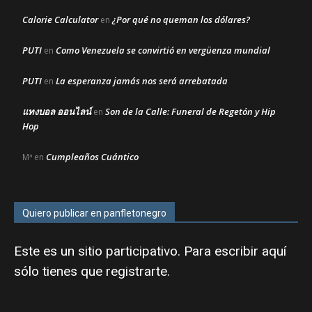
Calorie Calculator
¿Por qué no queman los dólares?
en
PUTI
Como Venezuela se convirtió en vergüenza mundial
en
PUTI
La esperanza jamás nos será arrebatada
en
แทงบอล ออนไลน์
Son de la Calle: Funeral de Regetón y Hip
en
Hop
Cumpleaños Cuántico
Mª
en
Quiero publicar en panfletonegro
Este es un sitio participativo. Para escribir aquí
sólo tienes que
registrarte
.