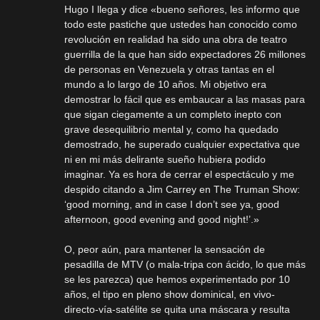
Hugo I llega y dice «bueno señores, les informo que
todo este pastiche que ustedes han conocido como
revolución en realidad ha sido una obra de teatro
guerrilla de la que han sido expectadores 26 millones
de personas en Venezuela y otras tantas en el
mundo a lo largo de 10 años. Mi objetivo era
demostrar lo fácil que es embaucar a las masas para
que sigan ciegamente a un completo inepto con
grave desequilibrio mental y, como ha quedado
demostrado, he superado cualquier expectativa que
ni en mi más delirante sueño hubiera podido
imaginar. Ya es hora de cerrar el espectáculo y me
despido citando a Jim Carrey en The Truman Show:
‘good morning, and in case I don’t see ya, good
afternoon, good evening and good night!’.»
O, peor aún, para mantener la sensación de
pesadilla de MTV (o mala-tripa con ácido, lo que más
se les parezca) que hemos experimentado por 10
años, el tipo en pleno show dominical, en vivo-
directo-vía-satélite se quita una máscara y resulta