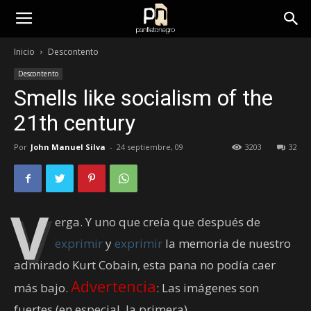
panfletonegro
Inicio
Descontento
Descontento
Smells like socialism of the
21th century
Por
John Manuel Silva
-
24 septiembre, 09
3203
32
V
erga. Y uno que creía que después de
exprimir
y
exprimir
la memoria de nuestro
admirado Kurt Cobain, esta pana no podía caer
Advertencia
más bajo.
: Las imágenes son
fuertes (en especial, la primera).