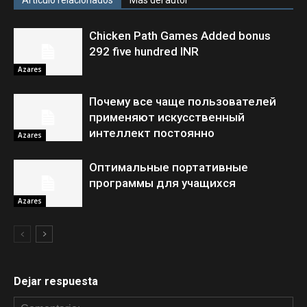
Artículo relacionados
Más del autor
Chicken Path Games Added bonus
292 five hundred INR
Azares
Почему все чаще пользователей
применяют искусственный
интеллект постоянно
Azares
Оптимальные портативные
программы для учащихся
Azares
Dejar respuesta