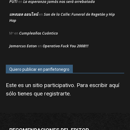
PUTI
La esperanza jamás nos será arrebatada
en
แทงบอล ออนไลน์
Son de la Calle: Funeral de Regetón y Hip
en
Hop
Cumpleaños Cuántico
Mª
en
Jamarcus Eaton
Operativo Fuck You 2008!!!
en
Quiero publicar en panfletonegro
Este es un sitio participativo. Para escribir aquí
sólo tienes que
registrarte
.