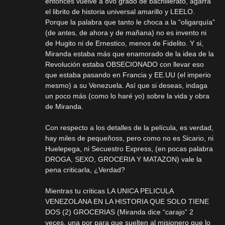
entonces vuelve a 8vo grado de bachillerato, agarra
el librito de historia universal amarillo y LEELO.
Porque la palabra que tanto le choca a la “oligarquía”
(de antes, de ahora y de mañana) no es invento ni
de Hugito ni de Ernestico, menos de Fidelito. Y si,
Miranda estaba más que enamorado de la idea de la
Revolución estaba OBSECIONADO con llevar eso
que estaba pasando en Francia y EE.UU (el imperio
mesmo) a su Venezuela. Así que si deseas, indaga
un poco más (como lo haré yo) sobre la vida y obra
de Miranda.
Con respecto a los detalles de la película, es verdad,
hay miles de pequeñoss, pero como no es Sicario, ni
Huelepega, ni Secuestro Express, (en pocas palabra
DROGA, SEXO, GROCERIA Y MATAZON) vale la
pena criticarla, ¿Verdad?
Mientras tu criticas LA UNICA PELICULA
VENEZOLANA EN LA HISTORIA QUE SOLO TIENE
DOS (2) GROCERIAS (Miranda dice “carajo” 2
veces, una por para que suelten al misionero que lo