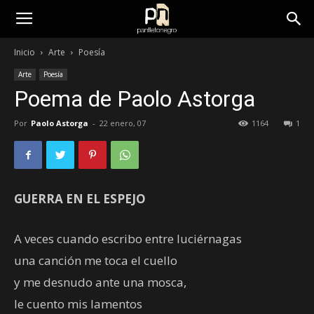
panfletonegro
Inicio
Arte
Poesía
Arte
Poesía
Poema de Paolo Astorga
Por
Paolo Astorga
-
22 enero, 07
1164
1
GUERRA EN EL ESPEJO
A veces cuando escribo entre luciérnagas
una canción me toca el cuello
y me desnudo ante una mosca,
le cuento mis lamentos