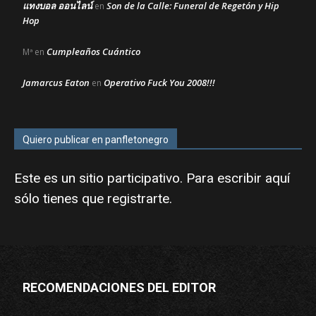
แทงบอล ออนไลน์
Son de la Calle: Funeral de Regetón y Hip
en
Hop
Cumpleaños Cuántico
Mª
en
Jamarcus Eaton
Operativo Fuck You 2008!!!
en
Quiero publicar en panfletonegro
Este es un sitio participativo. Para escribir aquí
sólo tienes que
registrarte
.
RECOMENDACIONES DEL EDITOR