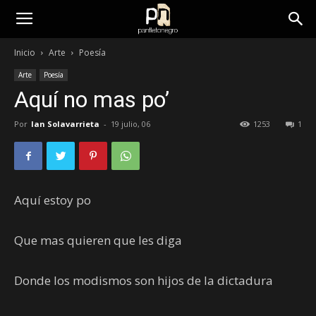
panfletonegro
Inicio
Arte
Poesía
Arte
Poesía
Aquí no mas po’
Por
Ian Solavarrieta
-
19 julio, 06
1253
1
Aquí estoy po
Que mas quieren que les diga
Donde los modismos son hijos de la dictadura