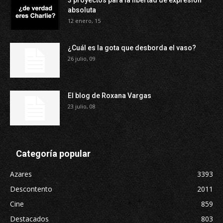
3 proyectos para la libertad de expresión
absoluta
12 enero, 15
¿Cuál es la gota que desborda el vaso?
26 julio, 09
El blog de Roxana Vargas
23 julio, 08
Categoría popular
Azares
3393
Descontento
2011
Cine
859
Destacados
803