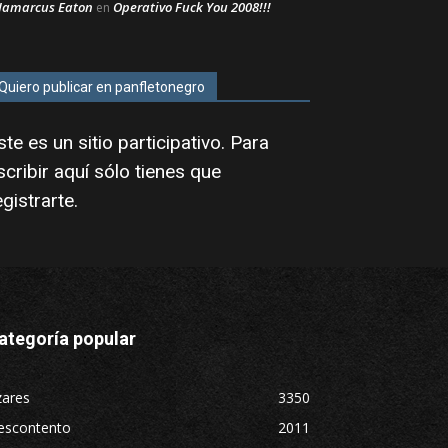
Jamarcus Eaton
Operativo Fuck You 2008!!!
en
Quiero publicar en panfletonegro
ste es un sitio participativo. Para
scribir aquí sólo tienes que
egistrarte
.
ategoría popular
zares
3350
escontento
2011