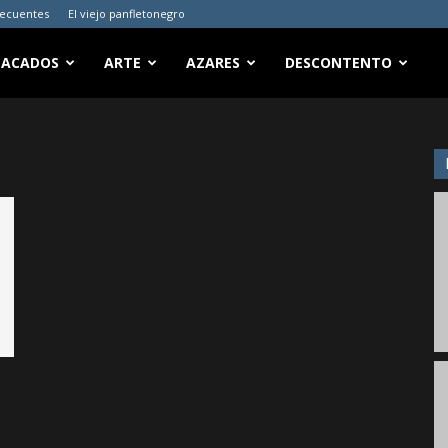
recuentes
El viejo panfletonegro
TACADOS
ARTE
AZARES
DESCONTENTO