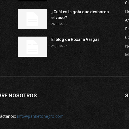
Ci
D
¿Cuál es la gota que desborda
el vaso?
Ar
26 julio, 09
P
Co
El blog de Roxana Vargas
Na
23 julio, 08
M
BRE NOSOTROS
S
áctanos:
info@panfletonegro.com