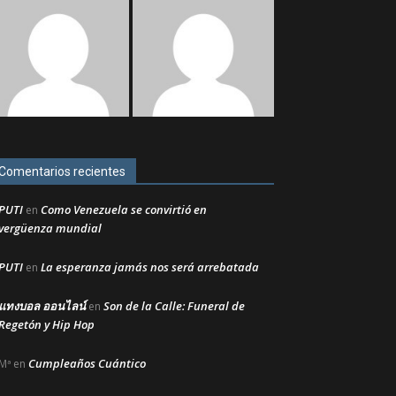
Comentarios recientes
PUTI
Como Venezuela se convirtió en
en
vergüenza mundial
PUTI
La esperanza jamás nos será arrebatada
en
แทงบอล ออนไลน์
Son de la Calle: Funeral de
en
Regetón y Hip Hop
Cumpleaños Cuántico
Mª
en