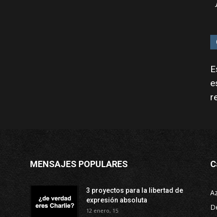
E
e
r
MENSAJES POPULARES
C
3 proyectos para la libertad de
A
expresión absoluta
D
12 enero, 15