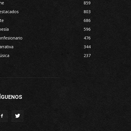
ne
859
estacados
803
te
686
oesía
596
nfesionario
476
rrativa
344
úsica
237
ÍGUENOS