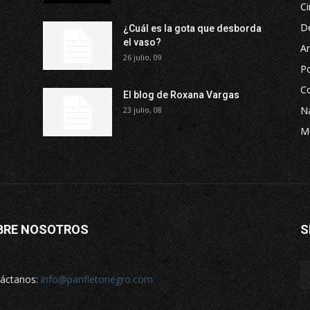
Ci
D
¿Cuál es la gota que desborda
el vaso?
Ar
26 julio, 09
P
Co
El blog de Roxana Vargas
Na
23 julio, 08
M
BRE NOSOTROS
S
áctanos:
info@panfletonegro.com