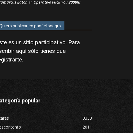
Jamarcus Eaton
Operativo Fuck You 2008!!!
en
Quiero publicar en panfletonegro
ste es un sitio participativo. Para
scribir aquí sólo tienes que
egistrarte
.
ategoría popular
zares
3333
escontento
2011