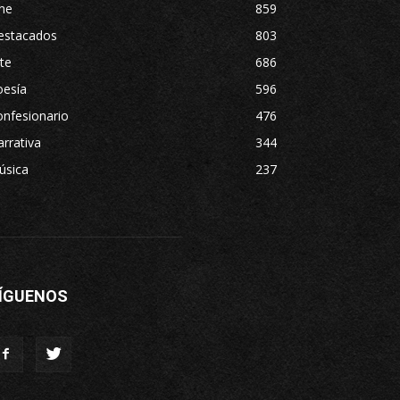
ne
859
estacados
803
te
686
oesía
596
nfesionario
476
rrativa
344
úsica
237
ÍGUENOS