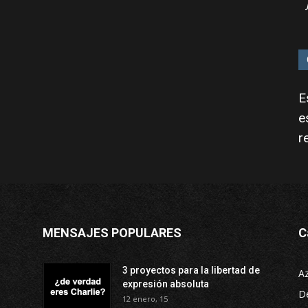
E
e
r
MENSAJES POPULARES
C
3 proyectos para la libertad de
A
expresión absoluta
D
12 enero, 15