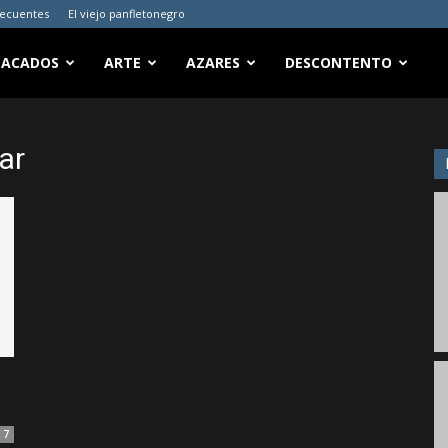
recuentes
El viejo panfletonegro
TACADOS
ARTE
AZARES
DESCONTENTO
ar
7