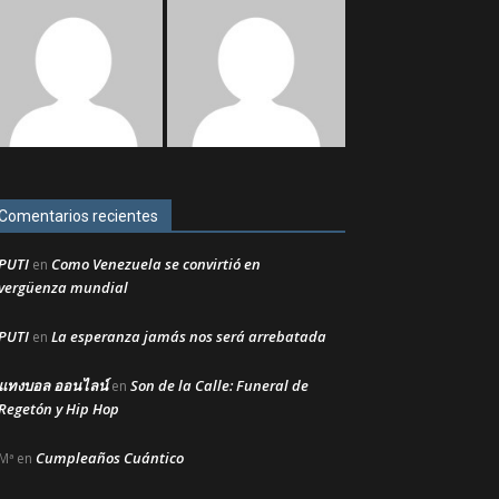
Comentarios recientes
PUTI
Como Venezuela se convirtió en
en
vergüenza mundial
PUTI
La esperanza jamás nos será arrebatada
en
แทงบอล ออนไลน์
Son de la Calle: Funeral de
en
Regetón y Hip Hop
Cumpleaños Cuántico
Mª
en