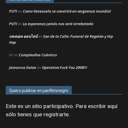
PUTI
Como Venezuela se convirtió en vergüenza mundial
en
PUTI
La esperanza jamás nos será arrebatada
en
แทงบอล ออนไลน์
Son de la Calle: Funeral de Regetón y Hip
en
Hop
Cumpleaños Cuántico
Mª
en
Jamarcus Eaton
Operativo Fuck You 2008!!!
en
Quiero publicar en panfletonegro
Este es un sitio participativo. Para escribir aquí
sólo tienes que
registrarte
.