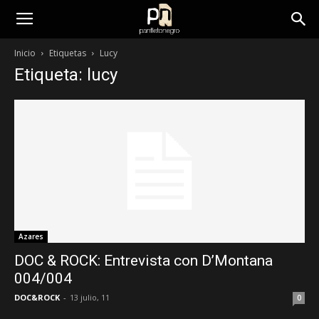
panfletonegro
Inicio
Etiquetas
Lucy
Etiqueta: lucy
Azares
DOC & ROCK: Entrevista con D’Montana
004/004
DOC&ROCK
-
13 julio, 11
0