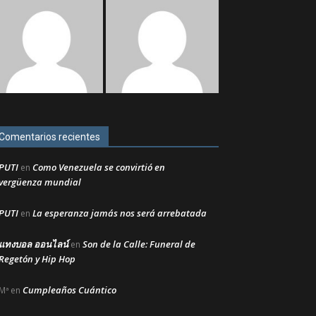
Comentarios recientes
PUTI
Como Venezuela se convirtió en
en
vergüenza mundial
PUTI
La esperanza jamás nos será arrebatada
en
แทงบอล ออนไลน์
Son de la Calle: Funeral de
en
Regetón y Hip Hop
Cumpleaños Cuántico
Mª
en