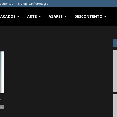
recuentes
El viejo panfletonegro
TACADOS
ARTE
AZARES
DESCONTENTO
e
0