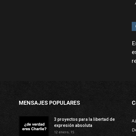
E
e
r
MENSAJES POPULARES
C
3 proyectos para la libertad de
A
expresión absoluta
D
12 enero, 15