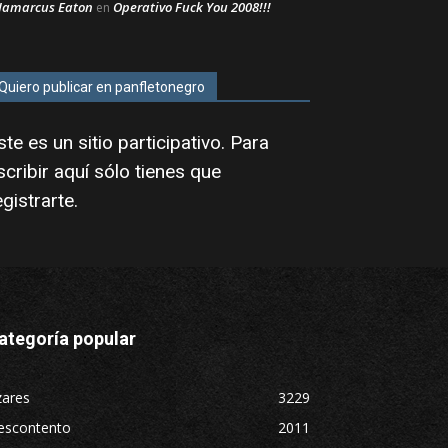
Jamarcus Eaton
Operativo Fuck You 2008!!!
en
Quiero publicar en panfletonegro
ste es un sitio participativo. Para
scribir aquí sólo tienes que
egistrarte
.
ategoría popular
zares
3229
escontento
2011