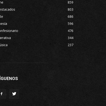
ne
859
estacados
803
te
686
oesía
596
nfesionario
476
rrativa
344
úsica
237
ÍGUENOS