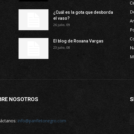
Ci
D
¿Cuál es la gota que desborda
el vaso?
Ar
26 julio, 09
P
Co
El blog de Roxana Vargas
Na
23 julio, 08
M
BRE NOSOTROS
S
áctanos:
info@panfletonegro.com