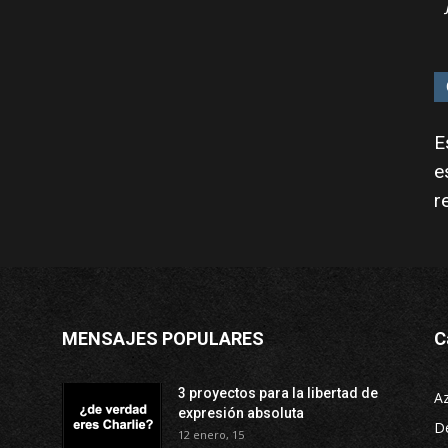
E
e
r
MENSAJES POPULARES
C
3 proyectos para la libertad de
A
expresión absoluta
D
12 enero, 15