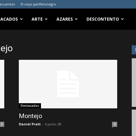
recuentes
El viejo panfletonegro
TACADOS
ARTE
AZARES
DESCONTENTO
ejo
Destacados
Montejo
Daniel Pratt
-
6 junio, 08
3
0