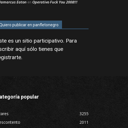
Jamarcus Eaton
Operativo Fuck You 2008!!!
en
Quiero publicar en panfletonegro
ste es un sitio participativo. Para
scribir aquí sólo tienes que
egistrarte
.
ategoría popular
zares
3255
escontento
2011