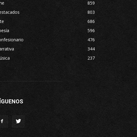
ne
859
estacados
803
te
686
oesía
596
nfesionario
476
rrativa
344
úsica
237
ÍGUENOS