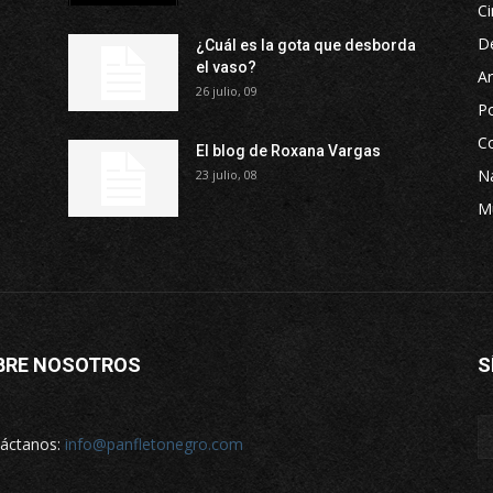
Ci
D
¿Cuál es la gota que desborda
el vaso?
Ar
26 julio, 09
P
Co
El blog de Roxana Vargas
Na
23 julio, 08
M
BRE NOSOTROS
S
áctanos:
info@panfletonegro.com