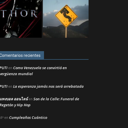
Comentarios recientes
PUTI
Como Venezuela se convirtió en
en
vergüenza mundial
PUTI
La esperanza jamás nos será arrebatada
en
แทงบอล ออนไลน์
Son de la Calle: Funeral de
en
Regetón y Hip Hop
Cumpleaños Cuántico
Mª
en