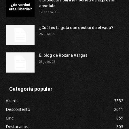
3 proyectos para la libertad de expresión
absoluta
12 enero, 15
¿Cuál es la gota que desborda el vaso?
26 julio, 09
El blog de Roxana Vargas
23 julio, 08
Categoría popular
Azares
3352
Descontento
2011
Cine
859
Destacados
803