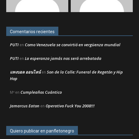
Comentarios recientes
PUTI
Como Venezuela se convirtió en vergüenza mundial
en
PUTI
La esperanza jamás nos será arrebatada
en
แทงบอล ออนไลน์
Son de la Calle: Funeral de Regetón y Hip
en
Hop
Cumpleaños Cuántico
Mª
en
Jamarcus Eaton
Operativo Fuck You 2008!!!
en
Quiero publicar en panfletonegro