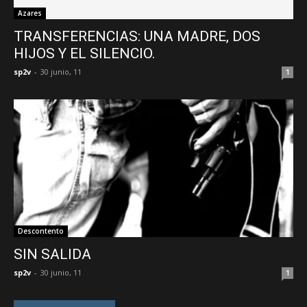
Azares
TRANSFERENCIAS: UNA MADRE, DOS
HIJOS Y EL SILENCIO.
sp2v
-
30 junio, 11
1
Descontento
SIN SALIDA
sp2v
-
30 junio, 11
1