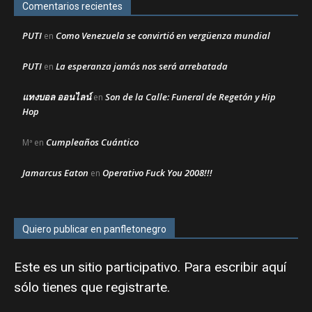
Comentarios recientes
PUTI
Como Venezuela se convirtió en vergüenza mundial
en
PUTI
La esperanza jamás nos será arrebatada
en
แทงบอล ออนไลน์
Son de la Calle: Funeral de Regetón y Hip
en
Hop
Cumpleaños Cuántico
Mª
en
Jamarcus Eaton
Operativo Fuck You 2008!!!
en
Quiero publicar en panfletonegro
Este es un sitio participativo. Para escribir aquí
sólo tienes que
registrarte
.