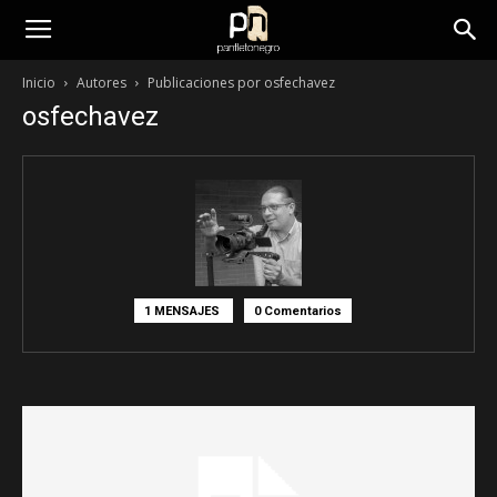
panfletonegro
Inicio
Autores
Publicaciones por osfechavez
osfechavez
1 MENSAJES
0 Comentarios