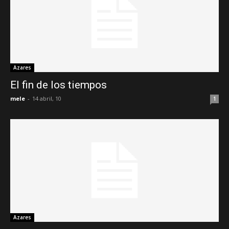
Azares
El fin de los tiempos
mele
-
14 abril, 10
1
Azares