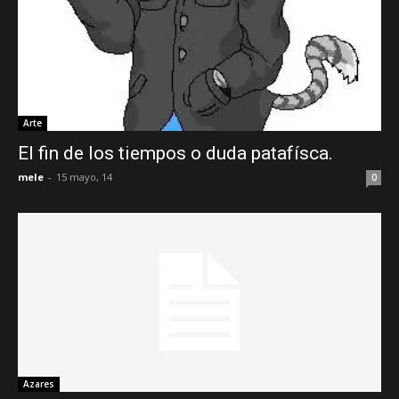
Arte
El fin de los tiempos o duda patafísca.
mele
-
15 mayo, 14
0
Azares