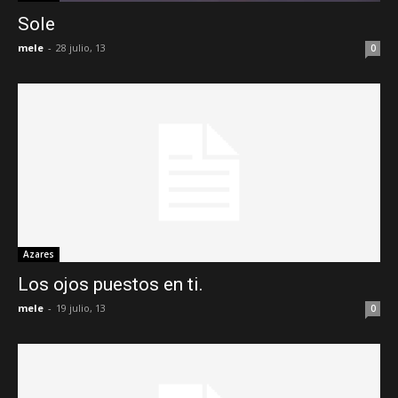
Sole
mele
-
28 julio, 13
0
Azares
Los ojos puestos en ti.
mele
-
19 julio, 13
0