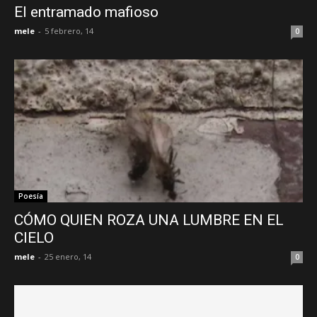
El entramado mafioso
mele
-
5 febrero, 14
0
Poesía
CÓMO QUIEN ROZA UNA LUMBRE EN EL
CIELO
mele
-
25 enero, 14
0