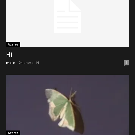
Azares
Hi
mele
-
24 enero, 14
1
Azares