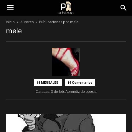
panfletonegro
Inicio
Autores
Publicaciones por mele
mele
18 MENSAJES
14 Comentarios
Caracas, 3 de feb. Aprendiz de poesía