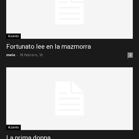
Azares
Fortunato lee en la mazmorra
mele
-
18 febrero, 10
2
Azares
La prima donna