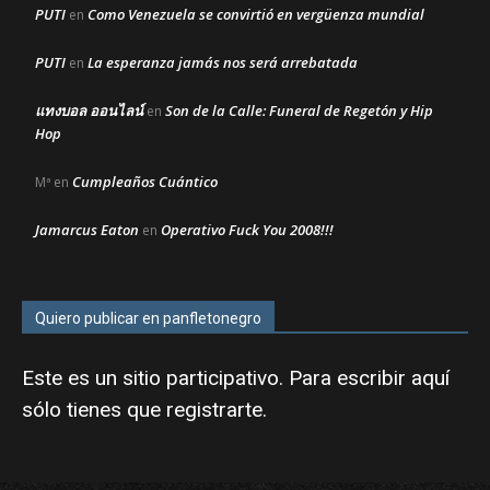
PUTI
Como Venezuela se convirtió en vergüenza mundial
en
PUTI
La esperanza jamás nos será arrebatada
en
แทงบอล ออนไลน์
Son de la Calle: Funeral de Regetón y Hip
en
Hop
Cumpleaños Cuántico
Mª
en
Jamarcus Eaton
Operativo Fuck You 2008!!!
en
Quiero publicar en panfletonegro
Este es un sitio participativo. Para escribir aquí
sólo tienes que
registrarte
.