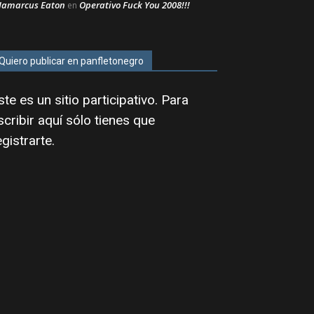
Jamarcus Eaton
Operativo Fuck You 2008!!!
en
Quiero publicar en panfletonegro
ste es un sitio participativo. Para
scribir aquí sólo tienes que
egistrarte
.