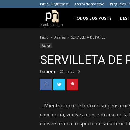
Inicio / Registrarse
Acerca de nosotros
Preguntas F
panfletonegro
TODOS LOS POSTS
DES
Inicio
Azares
SERVILLETA DE PAPEL
Azares
SERVILLETA DE 
Por
mele
-
23 marzo, 10
…Mientras ocurre todo en su pensamien
conciencia, vuelve a concentrarse en la
conversarán al respecto de su último li