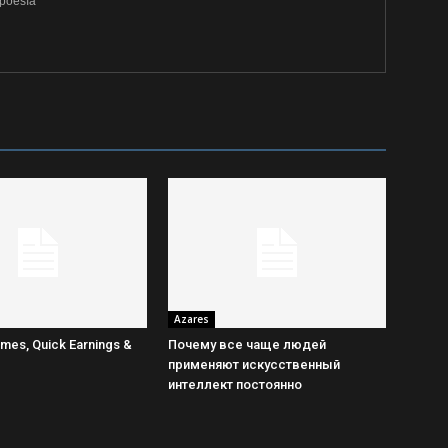
 poesía
Azares
mes, Quick Earnings &
Почему все чаще людей
применяют искусственный
интеллект постоянно