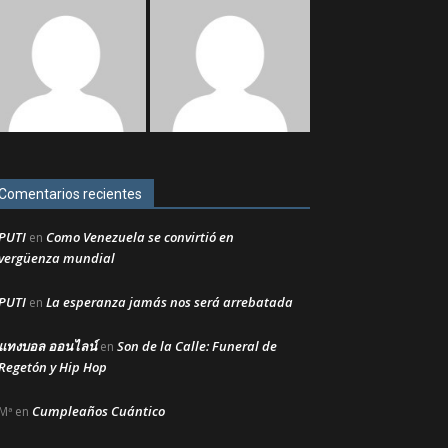
Comentarios recientes
PUTI
Como Venezuela se convirtió en
en
vergüenza mundial
PUTI
La esperanza jamás nos será arrebatada
en
แทงบอล ออนไลน์
Son de la Calle: Funeral de
en
Regetón y Hip Hop
Cumpleaños Cuántico
Mª
en