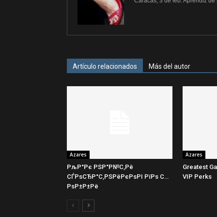
Caracas, 3 de feb. Aprendiz de
Artículo relacionados
Más del autor
Azares
Azares
РљР°Рє РЅР°Р№С‚Рё
Greatest Ga
СЃРѕСЂР°С‚РЅРёРєРѕРІ РїРѕ С…
VIP Perks
РѕР±Р±Рё