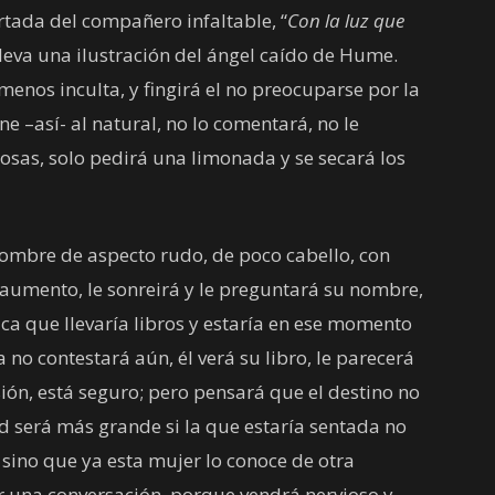
rtada del compañero infaltable, “
Con la luz que
lleva una ilustración del ángel caído de Hume.
enos inculta, y fingirá el no preocuparse por la
e –así- al natural, no lo comentará, no le
osas, solo pedirá una limonada y se secará los
 hombre de aspecto rudo, de poco cabello, con
e aumento, le sonreirá y le preguntará su nombre,
ca que llevaría libros y estaría en ese momento
no contestará aún, él verá su libro, le parecerá
ión, está seguro; pero pensará que el destino no
ad será más grande si la que estaría sentada no
 sino que ya esta mujer lo conoce de otra
r una conversación, porque vendrá nervioso y