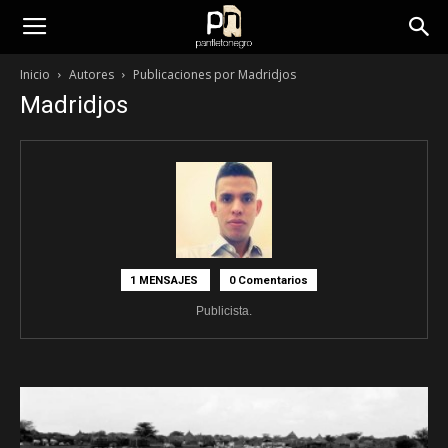
panfletonegro
Inicio
Autores
Publicaciones por Madridjos
Madridjos
1 MENSAJES
0 Comentarios
Publicista.