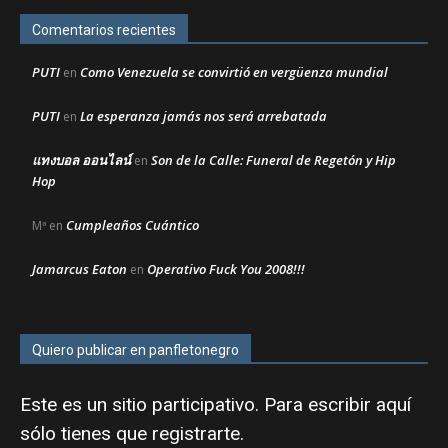
Comentarios recientes
PUTI
Como Venezuela se convirtió en vergüenza mundial
en
PUTI
La esperanza jamás nos será arrebatada
en
แทงบอล ออนไลน์
Son de la Calle: Funeral de Regetón y Hip
en
Hop
Cumpleaños Cuántico
Mª
en
Jamarcus Eaton
Operativo Fuck You 2008!!!
en
Quiero publicar en panfletonegro
Este es un sitio participativo. Para escribir aquí
sólo tienes que
registrarte
.