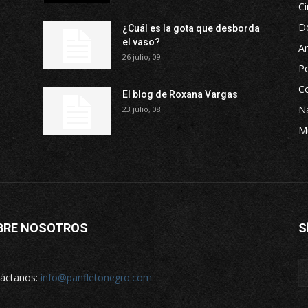
Ci
D
¿Cuál es la gota que desborda
el vaso?
Ar
26 julio, 09
P
Co
El blog de Roxana Vargas
Na
23 julio, 08
M
BRE NOSOTROS
S
áctanos:
info@panfletonegro.com