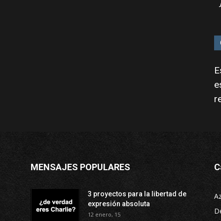
E
e
r
MENSAJES POPULARES
C
3 proyectos para la libertad de
A
expresión absoluta
D
12 enero, 15