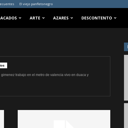
recuentes
El viejo panfletonegro
TACADOS
ARTE
AZARES
DESCONTENTO
ios
e gimenez trabajo en el metro de valencia vivo en duaca y