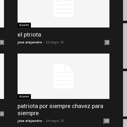
Azares
el ptriota
jose alejandro
-
25 mayo, 10
9
2
Azares
patriota por siempre chavez para
siempre
4
jose alejandro
-
24 mayo, 10
10