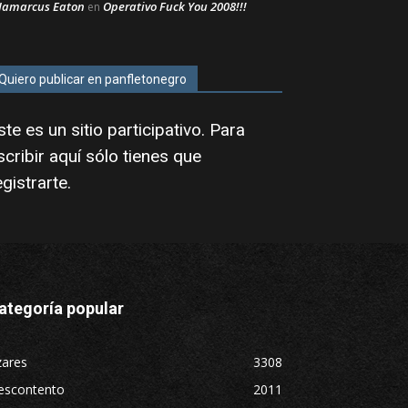
Jamarcus Eaton
Operativo Fuck You 2008!!!
en
Quiero publicar en panfletonegro
ste es un sitio participativo. Para
scribir aquí sólo tienes que
egistrarte
.
ategoría popular
zares
3308
escontento
2011