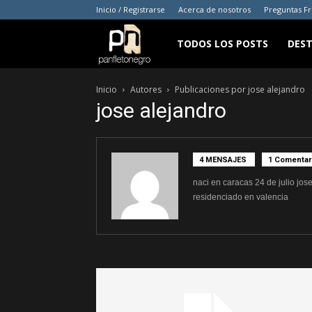
Inicio / Registrarse
Acerca de nosotros
Preguntas F
panfletonegro
TODOS LOS POSTS
DES
Inicio
Autores
Publicaciones por jose alejandro
jose alejandro
4 MENSAJES
1 Comentar
naci en caracas 24 de julio jos
residenciado en valencia