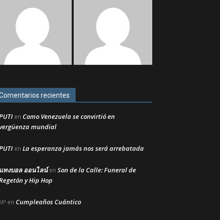
Comentarios recientes
PUTI
Como Venezuela se convirtió en
en
vergüenza mundial
PUTI
La esperanza jamás nos será arrebatada
en
แทงบอล ออนไลน์
Son de la Calle: Funeral de
en
Regetón y Hip Hop
Cumpleaños Cuántico
Mª
en