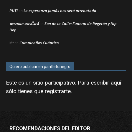
PUTI
La esperanza jamás nos será arrebatada
en
แทงบอล ออนไลน์
Son de la Calle: Funeral de Regetón y Hip
en
Hop
Cumpleaños Cuántico
Mª
en
Quiero publicar en panfletonegro
Este es un sitio participativo. Para escribir aquí
sólo tienes que
registrarte
.
RECOMENDACIONES DEL EDITOR