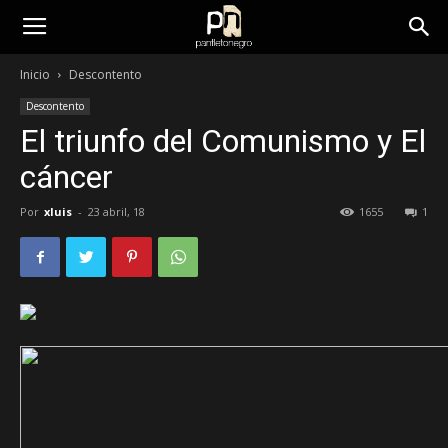
panfletonegro
Inicio
Descontento
Descontento
El triunfo del Comunismo y El
cáncer
Por
xluis
-
23 abril, 18
1655
1