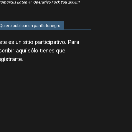
Jamarcus Eaton
Operativo Fuck You 2008!!!
en
Quiero publicar en panfletonegro
ste es un sitio participativo. Para
scribir aquí sólo tienes que
egistrarte
.