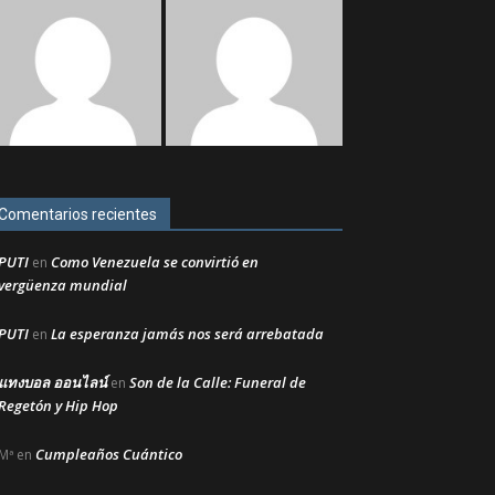
Comentarios recientes
PUTI
Como Venezuela se convirtió en
en
vergüenza mundial
PUTI
La esperanza jamás nos será arrebatada
en
แทงบอล ออนไลน์
Son de la Calle: Funeral de
en
Regetón y Hip Hop
Cumpleaños Cuántico
Mª
en