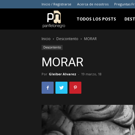
Inicio / Registrarse
Acerca de nosotros
Preguntas F
panfletonegro
TODOS LOS POSTS
DES
Inicio
Descontento
MORAR
Descontento
MORAR
Por
Gleiber Alvarez
-
19 marzo, 18