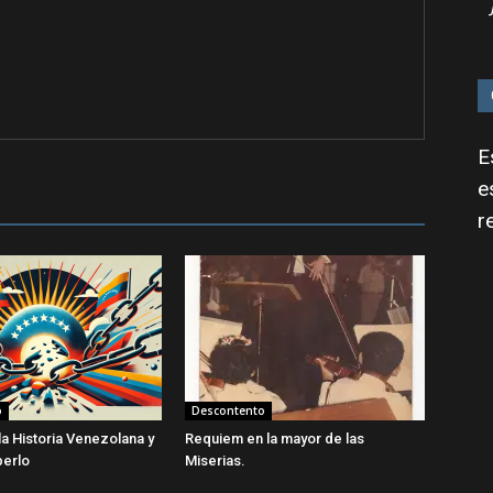
E
e
r
o
Descontento
la Historia Venezolana y
Requiem en la mayor de las
erlo
Miserias.