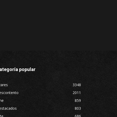
ategoría popular
zares
3348
escontento
2011
ne
859
estacados
803
te
686