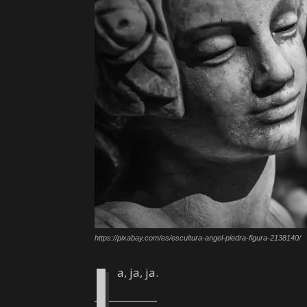
https://pixabay.com/es/escultura-angel-piedra-figura-2138140/
J
a, ja, ja.