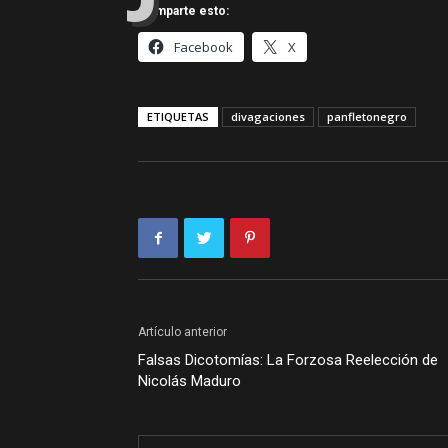
Comparte esto:
Facebook
X
ETIQUETAS
divagaciones
panfletonegro
Artículo anterior
Falsas Dicotomías: La Forzosa Reelección de
Nicolás Maduro