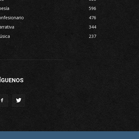
oesía
596
nfesionario
476
rrativa
344
úsica
237
ÍGUENOS