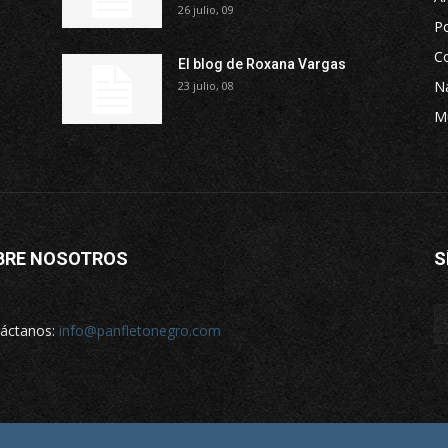
26 julio, 09
P
Co
El blog de Roxana Vargas
Na
23 julio, 08
M
BRE NOSOTROS
S
áctanos:
info@panfletonegro.com