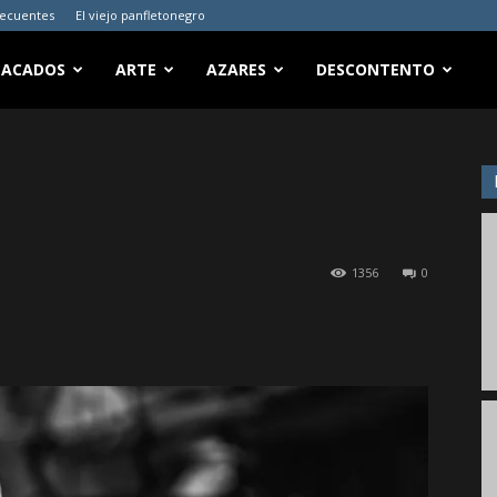
recuentes
El viejo panfletonegro
TACADOS
ARTE
AZARES
DESCONTENTO
1356
0