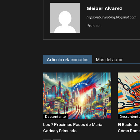
Gleiber Alvarez
https://aburileoblog.blogspot.com
Profesor.
Artículo relacionados
Más del autor
Descontento
Descontent
Los 7 Próximos Pasos de Maria
El Bucle de 
Corina y Edmundo
Cómo Romp