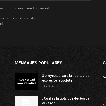
wser for the next time I comment.
omentarios a esta entrada.
ada.
MENSAJES POPULARES
C
3 proyectos para la libertad de
A
expresión absoluta
D
12 enero, 15
Ci
D
¿Cuál es la gota que desborda
el vaso?
Ar