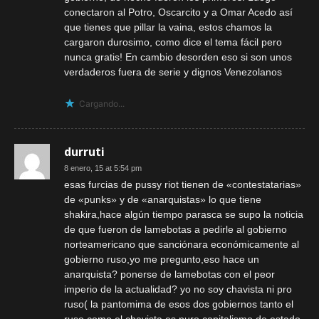
conectaron al Potro, Oscarcito y a Omar Acedo así
que tienes que pillar la vaina, estos chamos la
cargaron durosimo, como dice el tema fácil pero
nunca gratis! En cambio desorden eso si son unos
verdaderos fuera de serie y dignos Venezolanos
Cargando...
durruti
8 enero, 15 at 5:54 pm
esas furcias de pussy riot tienen de «contestatarias»
de «punks» y de «anarquistas» lo que tiene
shakira,hace algún tiempo parasca se supo la noticia
de que fueron de lamebotas a pedirle al gobierno
norteamericano que sanciónara económicamente al
gobierno ruso,yo me pregunto,eso hace un
anarquista? ponerse de lamebotas con el peor
imperio de la actualidad? yo no soy chavista ni pro
ruso( la pantomima de esos dos gobiernos tanto el
ruso como el chavista es puro capitalismo de estado