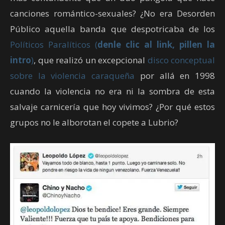
canciones romántico-sexuales? ¿No era Desorden
Público aquella banda que despotricaba de los
Políticos Paralíticos (
denle clic al link, pillen la
intro
)
, que realizó un excepcional
disco conceptual
sobre la violencia caraqueña
por allá en 1998
cuando la violencia no era ni la sombra de esta
salvaje carnicería que hoy vivimos? ¿Por qué estos
grupos no le alborotan el copete a Lubrio?