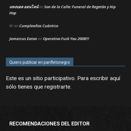
แทงบอล ออนไลน์
Son de la Calle: Funeral de Regetón y Hip
en
Hop
Cumpleaños Cuántico
Mª
en
Jamarcus Eaton
Operativo Fuck You 2008!!!
en
Quiero publicar en panfletonegro
Este es un sitio participativo. Para escribir aquí
sólo tienes que
registrarte
.
RECOMENDACIONES DEL EDITOR