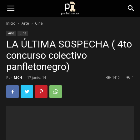
panfletonegro
Inicio
Arte
Cine
Arte
Cine
LA ÚLTIMA SOSPECHA ( 4to
concurso colectivo
panfletonegro)
Por
MCH
-
17 junio, 14
1410
1