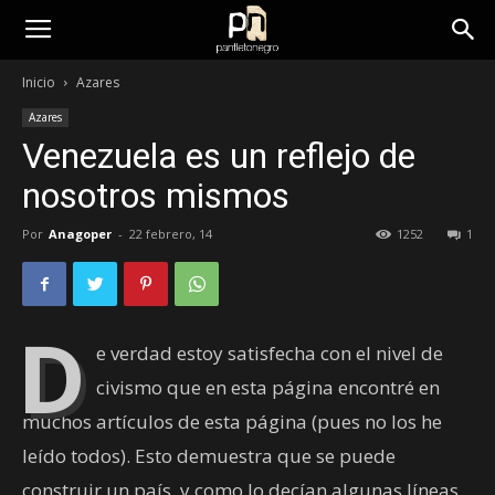
panfletonegro
Inicio
Azares
Azares
Venezuela es un reflejo de
nosotros mismos
Por
Anagoper
-
22 febrero, 14
1252
1
D
e verdad estoy satisfecha con el nivel de
civismo que en esta página encontré en
muchos artículos de esta página (pues no los he
leído todos). Esto demuestra que se puede
construir un país, y como lo decían algunas líneas