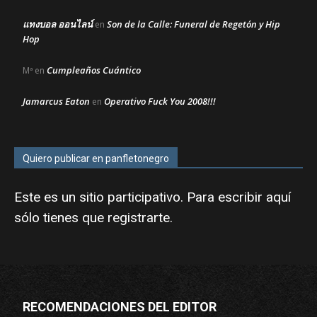
แทงบอล ออนไลน์
Son de la Calle: Funeral de Regetón y Hip
en
Hop
Cumpleaños Cuántico
Mª
en
Jamarcus Eaton
Operativo Fuck You 2008!!!
en
Quiero publicar en panfletonegro
Este es un sitio participativo. Para escribir aquí
sólo tienes que
registrarte
.
RECOMENDACIONES DEL EDITOR