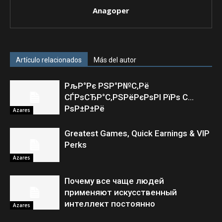
Anagoper
Artículo relacionados
Más del autor
РљР°Рє РЅР°Р№С‚Рё
СЃРѕСЂР°С‚РЅРёРєРѕРІ РїРѕ С…
РѕР±Р±Рё
Azares
Greatest Games, Quick Earnings & VIP
Perks
Azares
Почему все чаще людей
применяют искусственный
интеллект постоянно
Azares