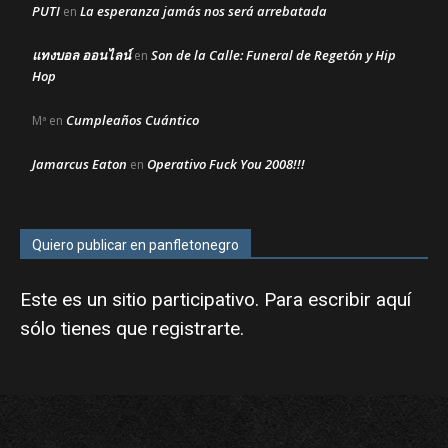
PUTI
La esperanza jamás nos será arrebatada
en
แทงบอล ออนไลน์
Son de la Calle: Funeral de Regetón y Hip
en
Hop
Cumpleaños Cuántico
Mª
en
Jamarcus Eaton
Operativo Fuck You 2008!!!
en
Quiero publicar en panfletonegro
Este es un sitio participativo. Para escribir aquí
sólo tienes que
registrarte
.