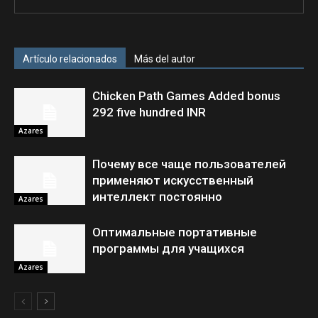
Artículo relacionados
Más del autor
Chicken Path Games Added bonus
292 five hundred INR
Azares
Почему все чаще пользователей
применяют искусственный
интеллект постоянно
Azares
Оптимальные портативные
программы для учащихся
Azares