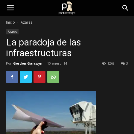
panfletonegro
Inicio
Azares
Azares
La paradoja de las
infraestructuras
Por
Gordon Garcwyn
-
10 enero, 14
1269
3