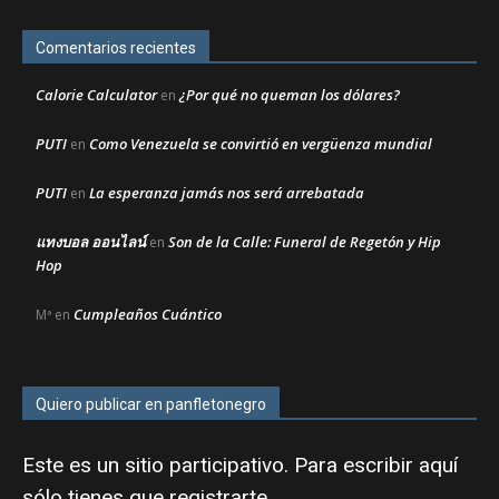
Comentarios recientes
Calorie Calculator
¿Por qué no queman los dólares?
en
PUTI
Como Venezuela se convirtió en vergüenza mundial
en
PUTI
La esperanza jamás nos será arrebatada
en
แทงบอล ออนไลน์
Son de la Calle: Funeral de Regetón y Hip
en
Hop
Cumpleaños Cuántico
Mª
en
Quiero publicar en panfletonegro
Este es un sitio participativo. Para escribir aquí
sólo tienes que
registrarte
.