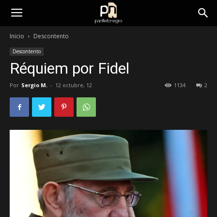
panfletonegro
Inicio
Descontento
Descontento
Réquiem por Fidel
Por
Sergio M.
-
12 octubre, 12
1134
2