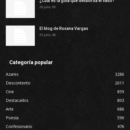
¿Cuál es la gota que desborda el vaso?
26 julio, 09
El blog de Roxana Vargas
23 julio, 08
Categoría popular
Azares
3286
Descontento
2011
Cine
859
Destacados
803
Arte
686
Poesía
596
Confesionario
476