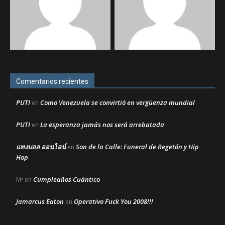
Comentarios recientes
PUTI
Como Venezuela se convirtió en vergüenza mundial
en
PUTI
La esperanza jamás nos será arrebatada
en
แทงบอล ออนไลน์
Son de la Calle: Funeral de Regetón y Hip
en
Hop
Cumpleaños Cuántico
Mª
en
Jamarcus Eaton
Operativo Fuck You 2008!!!
en