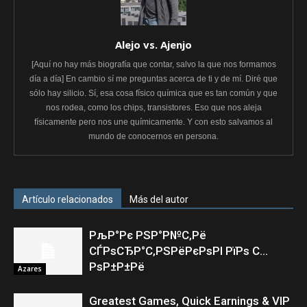
Alejo vs. Ajenjo
[Aquí no hay más biografía que contar, salvo la que nos formamos
día a día] En cambio sí me preguntas acerca de ti y de mí. Diré que
sólo hay silicio. Sí, esa cosa físico química que es tan común y que
nos rodea, como los chips, transistores. Eso que nos aleja
físicamente pero nos une químicamente. Y con esto salvamos al
mundo de conocernos en persona.
Artículo relacionados
Más del autor
РљР°Рє РЅР°Р№С‚Рё
СЃРѕСЂР°С‚РЅРёРєРѕРІ РїРѕ С…
РѕР±Р±Рё
Azares
Greatest Games, Quick Earnings & VIP