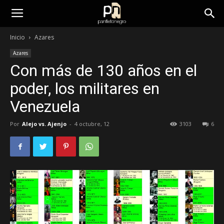
panfletonegro
Inicio
Azares
Azares
Con más de 130 años en el
poder, los militares en
Venezuela
Por
Alejo vs. Ajenjo
-
4 octubre, 12
3103
6