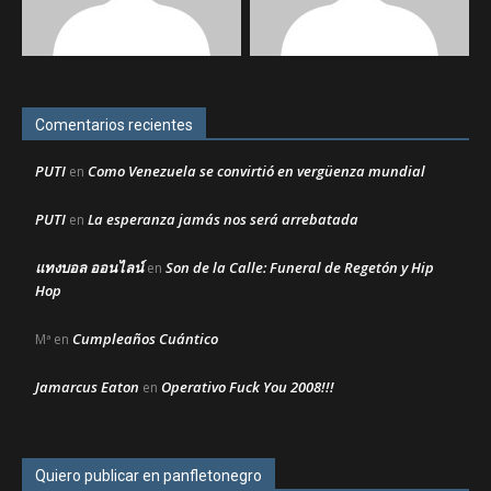
Comentarios recientes
PUTI
Como Venezuela se convirtió en vergüenza mundial
en
PUTI
La esperanza jamás nos será arrebatada
en
แทงบอล ออนไลน์
Son de la Calle: Funeral de Regetón y Hip
en
Hop
Cumpleaños Cuántico
Mª
en
Jamarcus Eaton
Operativo Fuck You 2008!!!
en
Quiero publicar en panfletonegro