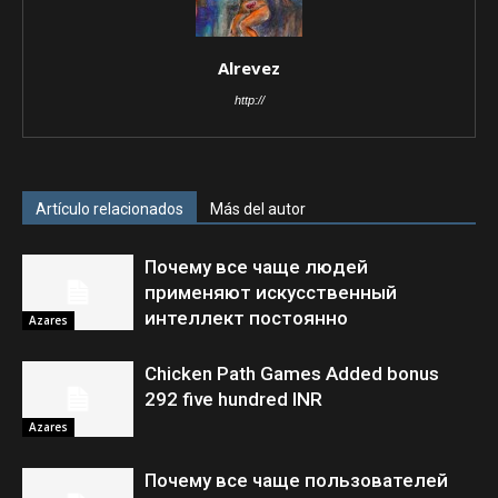
Alrevez
http://
Artículo relacionados
Más del autor
Почему все чаще людей
применяют искусственный
интеллект постоянно
Azares
Chicken Path Games Added bonus
292 five hundred INR
Azares
Почему все чаще пользователей