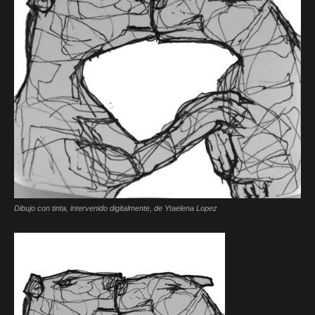
Dibujo con tinta, intervenido digitalmente, de Ytaelena Lopez