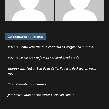
Comentarios recientes
PUTI
Como Venezuela se convirtió en vergüenza mundial
en
PUTI
La esperanza jamás nos será arrebatada
en
แทงบอล ออนไลน์
Son de la Calle: Funeral de Regetón y Hip
en
Hop
Cumpleaños Cuántico
Mª
en
Jamarcus Eaton
Operativo Fuck You 2008!!!
en