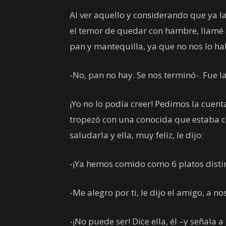
Al ver aquello y considerando que ya l
el temor de quedar con hambre, llamé a
pan y mantequilla, ya que no nos lo ha
-No, pan no hay. Se nos terminó-. Fue l
¡Yo no lo podía creer! Pedimos la cuen
tropezó con una conocida que estaba 
saludarla y ella, muy feliz, le dijo:
-¡Ya hemos comido como 6 platos disti
-Me alegro por ti, le dijo el amigo, a n
-¡No puede ser! Dice ella, él –y señala