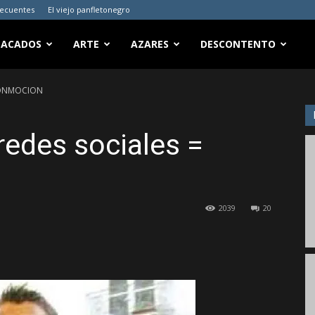
recuentes
El viejo panfletonegro
TACADOS
ARTE
AZARES
DESCONTENTO
 CONMOCION
redes sociales =
2039
20