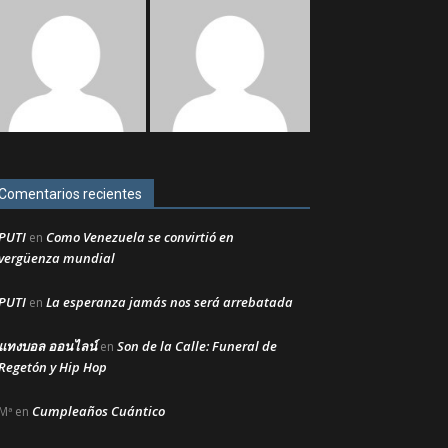
Comentarios recientes
PUTI
Como Venezuela se convirtió en
en
vergüenza mundial
PUTI
La esperanza jamás nos será arrebatada
en
แทงบอล ออนไลน์
Son de la Calle: Funeral de
en
Regetón y Hip Hop
Cumpleaños Cuántico
Mª
en