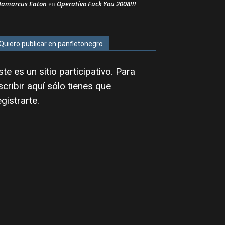
Jamarcus Eaton
Operativo Fuck You 2008!!!
en
Quiero publicar en panfletonegro
ste es un sitio participativo. Para
scribir aquí sólo tienes que
egistrarte
.