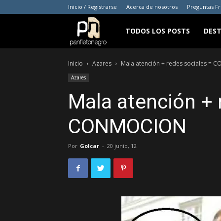
Inicio / Registrarse
Acerca de nosotros
Preguntas F
panfletonegro
TODOS LOS POSTS
DES
Inicio
Azares
Mala atención + redes sociales =
Azares
Mala atención + 
CONMOCION
Por
Golcar
-
20 junio, 12