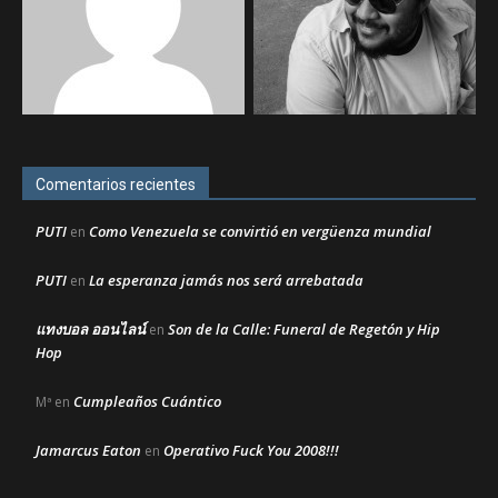
Comentarios recientes
PUTI
Como Venezuela se convirtió en vergüenza mundial
en
PUTI
La esperanza jamás nos será arrebatada
en
แทงบอล ออนไลน์
Son de la Calle: Funeral de Regetón y Hip
en
Hop
Cumpleaños Cuántico
Mª
en
Jamarcus Eaton
Operativo Fuck You 2008!!!
en