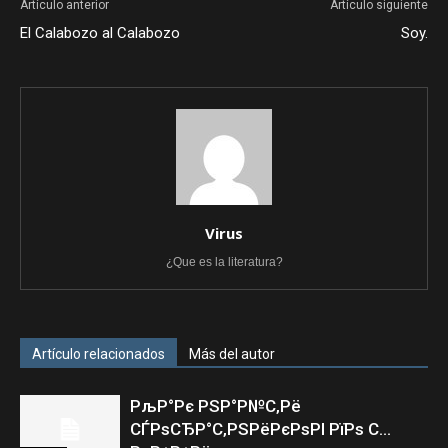
Artículo anterior
Artículo siguiente
El Calabozo al Calabozo
Soy.
Virus
¿Que es la literatura?
Artículo relacionados
Más del autor
РљР°Рє РЅР°Р№С‚Рё
СЃРѕСЂР°С‚РЅРёРєРѕРІ РїРѕ С…