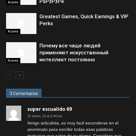
РѕР±Р±Рё
Azares
Greatest Games, Quick Earnings & VIP
Perks
Azares
Почему все чаще людей
применяют искусственный
интеллект постоянно
Azares
3 Comentarios
super escualido 69
31 enero, 12 at 2:44 pm
Amigo articulista, es muy facil esconderse en el
anonimato para escribir todas esas palabras
malsanas que salen de su pluma. Considero que