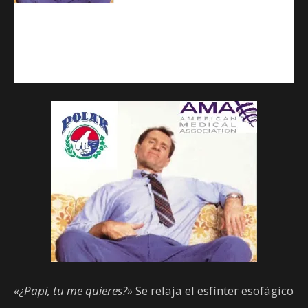
«¿Papi, tu me quieres?»
Se relaja el esfínter esofágico