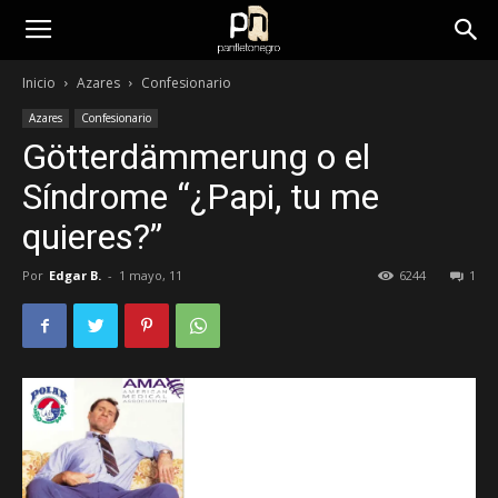
panfletonegro
Inicio
Azares
Confesionario
Azares
Confesionario
Götterdämmerung o el
Síndrome “¿Papi, tu me
quieres?”
Por
Edgar B.
-
1 mayo, 11
6244
1