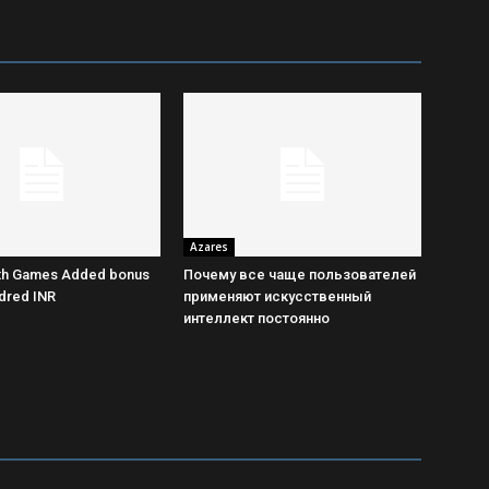
Azares
th Games Added bonus
Почему все чаще пользователей
ndred INR
применяют искусственный
интеллект постоянно