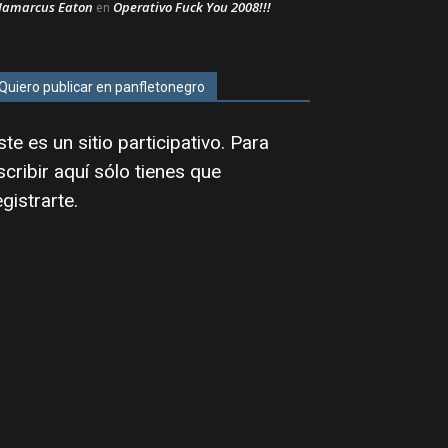
Jamarcus Eaton
Operativo Fuck You 2008!!!
en
Quiero publicar en panfletonegro
ste es un sitio participativo. Para
scribir aquí sólo tienes que
egistrarte
.