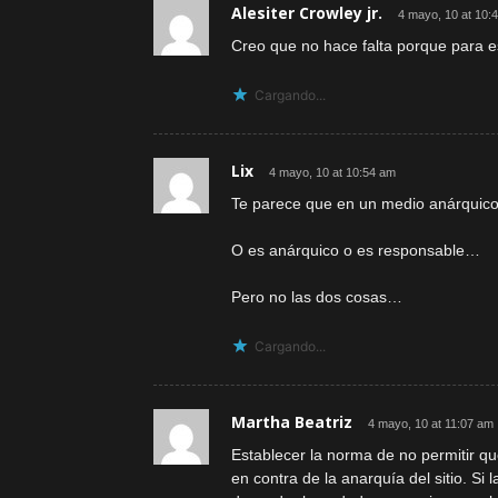
Alesiter Crowley jr.
4 mayo, 10 at 10:
Creo que no hace falta porque para 
Cargando...
Lix
4 mayo, 10 at 10:54 am
Te parece que en un medio anárquico
O es anárquico o es responsable…
Pero no las dos cosas…
Cargando...
Martha Beatriz
4 mayo, 10 at 11:07 am
Establecer la norma de no permitir que
en contra de la anarquía del sitio. S