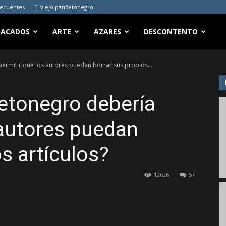
recuentes
El viejo panfletonegro
TACADOS
ARTE
AZARES
DESCONTENTO
ermitir que los autores puedan borrar sus propios...
etonegro debería
 autores puedan
s artículos?
12626
57