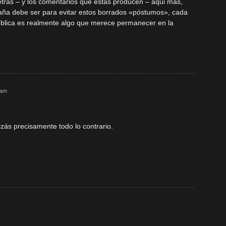
etras – y los comentarios que estas producen – aqui más,
aña debe ser para evitar estos borrados «póstumos», cada
blica es realmente algo que merece permanecer en la
 am
.
izás precisamente todo lo contrario.