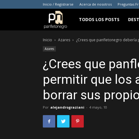
Inicio / Registrarse
Acerca de nosotros
Preguntas F
panfletonegro
TODOS LOS POSTS
DES
Inicio
Azares
¿Crees que panfletonegro debería p
Azares
¿Crees que panfl
permitir que los
borrar sus propio
Por
alejandrograziani
-
4 mayo, 10