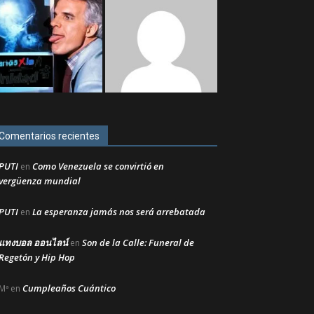
Comentarios recientes
PUTI
Como Venezuela se convirtió en
en
vergüenza mundial
PUTI
La esperanza jamás nos será arrebatada
en
แทงบอล ออนไลน์
Son de la Calle: Funeral de
en
Regetón y Hip Hop
Cumpleaños Cuántico
Mª
en