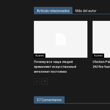
Artículo relacionados
Más del autor
Azares
Azares
Почему все чаще людей
Chicken Pa
применяют искусственный
292 five hu
интеллект постоянно
57 Comentarios