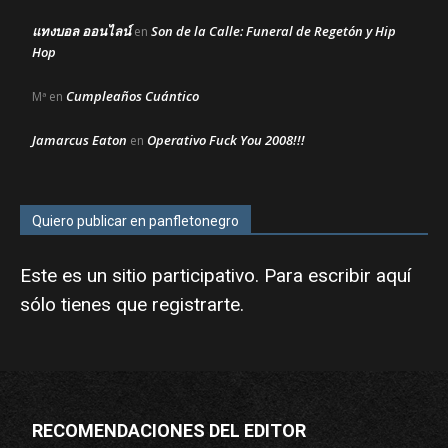
แทงบอล ออนไลน์
Son de la Calle: Funeral de Regetón y Hip
en
Hop
Cumpleaños Cuántico
Mª
en
Jamarcus Eaton
Operativo Fuck You 2008!!!
en
Quiero publicar en panfletonegro
Este es un sitio participativo. Para escribir aquí
sólo tienes que
registrarte
.
RECOMENDACIONES DEL EDITOR