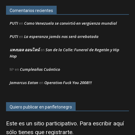
Comentarios recientes
PUTI
Como Venezuela se convirtió en vergüenza mundial
en
PUTI
La esperanza jamás nos será arrebatada
en
แทงบอล ออนไลน์
Son de la Calle: Funeral de Regetón y Hip
en
Hop
Cumpleaños Cuántico
Mª
en
Jamarcus Eaton
Operativo Fuck You 2008!!!
en
Quiero publicar en panfletonegro
Este es un sitio participativo. Para escribir aquí
sólo tienes que
registrarte
.