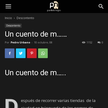
panfletonegro
Inicio
Descontento
Descontento
Un cuento de m……
Por
Pedro Urbano
-
10 octubre, 08
1152
0
Un cuento de m…..
D
espués de recorrer varias tiendas
de la
ciudad en búsqueda de los pomos de