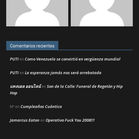
Comentarios recientes
PUTI
Como Venezuela se convirtió en vergüenza mundial
en
PUTI
La esperanza jamás nos será arrebatada
en
แทงบอล ออนไลน์
Son de la Calle: Funeral de Regetón y Hip
en
Hop
Cumpleaños Cuántico
Mª
en
Jamarcus Eaton
Operativo Fuck You 2008!!!
en