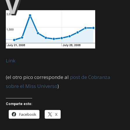
V
Link
(el otro pico corresponde al
post de Cobranza
sobre el Miss Universo
)
Comparte esto:
Facebook
X