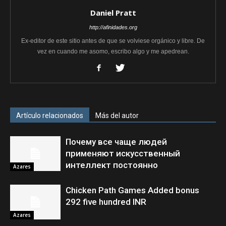
Daniel Pratt
http://afinidades.org
Ex-editor de este sitio antes de que se volviese orgánico y libre. De
vez en cuando me asomo, escribo algo y me apedrean.
Artículo relacionados
Más del autor
Почему все чаще людей
применяют искусственный
интеллект постоянно
Azares
Chicken Path Games Added bonus
292 five hundred INR
Azares