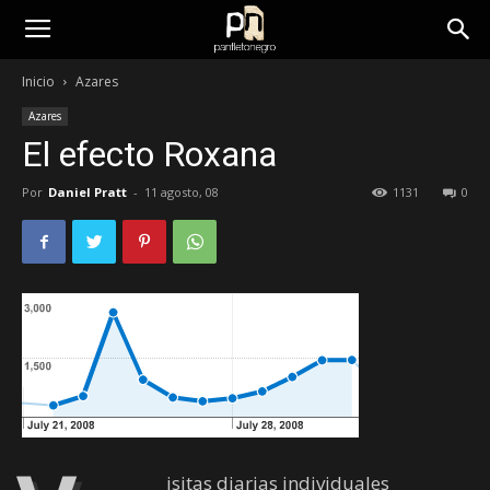
panfletonegro
Inicio
Azares
Azares
El efecto Roxana
Por
Daniel Pratt
-
11 agosto, 08
1131
0
isitas diarias individuales